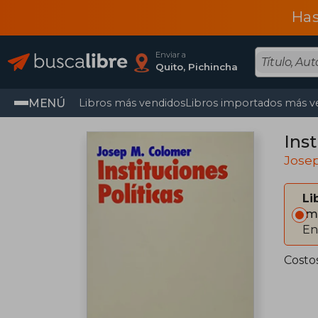
Has
Enviar a
Quito, Pichincha
MENÚ
Libros más vendidos
Libros importados más v
Inst
Jose
Li
Im
En
Costo