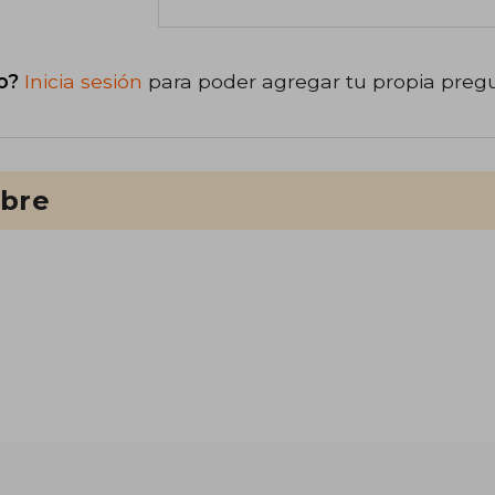
o?
Inicia sesión
para poder agregar tu propia preg
ibre