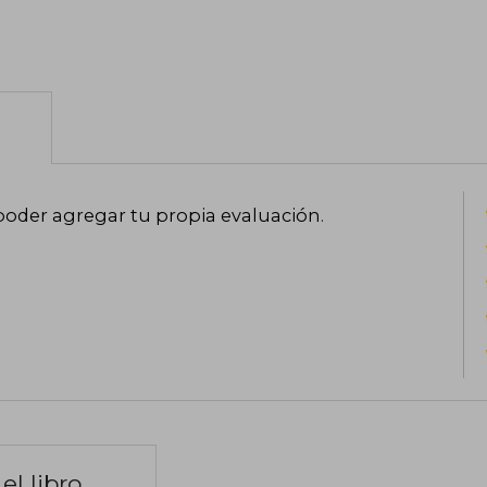
poder agregar tu propia evaluación
.
el libro