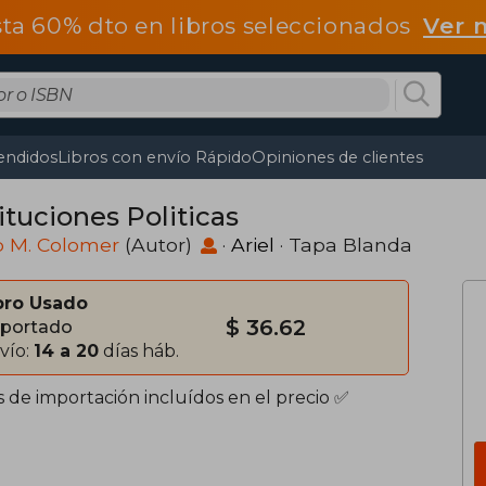
ta 60% dto en libros seleccionados
Ver 
endidos
Libros con envío Rápido
Opiniones de clientes
ituciones Politicas
p M. Colomer
(Autor)
·
Ariel
· Tapa Blanda
bro Usado
$ 36.62
portado
vío:
14 a 20
días háb.
s de importación incluídos en el precio ✅