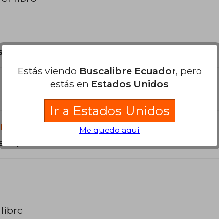
son Originales.
Estás viendo
Buscalibre Ecuador
, pero
?
estás en
Estados Unidos
Ir a Estados Unidos
libro?
Me quedo aquí
s Tapa Blanda.
libro