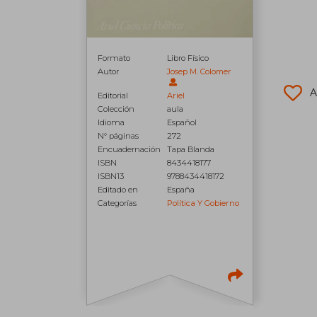
Formato
Libro Físico
Autor
Josep M. Colomer
A
Editorial
Ariel
Colección
aula
Idioma
Español
N° páginas
272
Encuadernación
Tapa Blanda
ISBN
8434418177
ISBN13
9788434418172
Editado en
España
Categorías
Política Y Gobierno