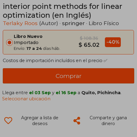
interior point methods for linear
optimization (en Inglés)
Terlaky Roos
(Autor) ·
springer
· Libro Físico
Libro Nuevo
$ 108.36
-40%
Importado
$ 65.02
Envío:
17 a 24
días háb.
Costos de importación incluídos en el precio ✅
Comprar
Llega entre
el 03 Sep
y
el 16 Sep
a
Quito, Pichincha
.
Seleccionar ubicación
Agregar a lista de
Comparte y gana
deseos
dinero