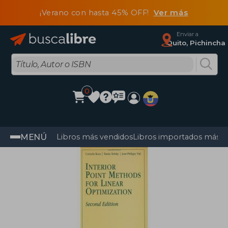
¡Verano con hasta 45% OFF!
Ver más
Enviar a
Quito, Pichincha
0
MENÚ
Libros más vendidos
Libros importados más v