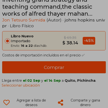
teaching command,the classic
works of alfred thayer mahan
reconsidered
Jon Tetsuro Sumida
(Autor) ·
johns hopkins univ
pr
· Libro Físico
Libro Nuevo
$ 69.35
-45%
Importado
$ 38.14
Envío:
16 a 22
días háb.
Costos de importación incluídos en el precio ✅
Comprar
Llega entre
el 02 Sep
y
el 14 Sep
a
Quito, Pichincha
.
Seleccionar ubicación
Agregar a lista de
Comparte y gana
deseos
dinero