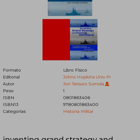
Formato
Libro Físico
Editorial
Johns Hopkins Univ Pr
Autor
Jon Tetsuro Sumida
Peso
1
ISBN
0801863406
ISBN13
9780801863400
Categorías
Historia Militar
inventing grand strategy and