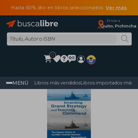
Hasta 60% dto en libros seleccionados
Ver más
Enviar a
Quito, Pichincha
0
MENÚ
Libros más vendidos
Libros importados más v