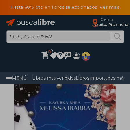
Hasta 60% dto en libros seleccionados
Ver más
Enviar a
Quito, Pichincha
0
MENÚ
Libros más vendidos
Libros importados más v