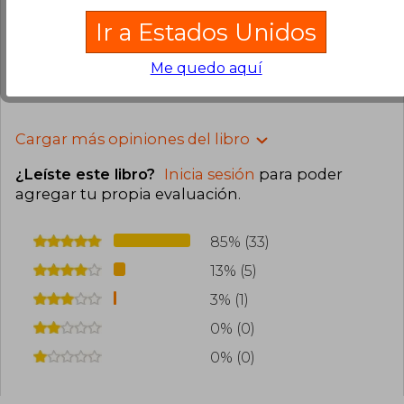
Llegó muy bien embalado, con separadores de
Ir a Estados Unidos
regalo, me encantó
Me quedo aquí
0
0
Esta opinión es útil
No es útil
Cargar más opiniones del libro
¿Leíste este libro?
Inicia sesión
para poder
agregar tu propia evaluación
.
85% (33)
13% (5)
3% (1)
0% (0)
0% (0)