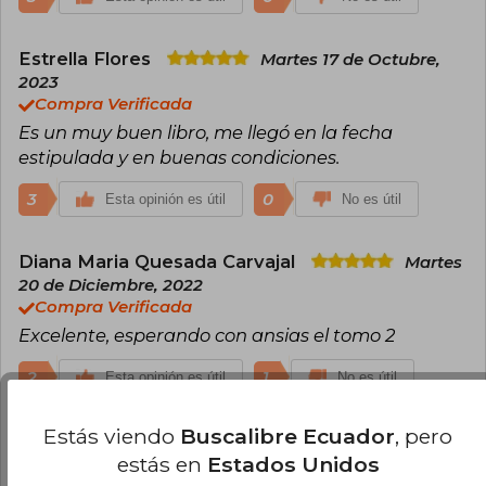
Estrella Flores
Martes 17 de Octubre,
2023
Compra Verificada
Es un muy buen libro, me llegó en la fecha
estipulada y en buenas condiciones.
3
0
Esta opinión es útil
No es útil
Diana Maria Quesada Carvajal
Martes
20 de Diciembre, 2022
Compra Verificada
Excelente, esperando con ansias el tomo 2
2
1
Esta opinión es útil
No es útil
Estás viendo
Buscalibre Ecuador
, pero
Mónica Gutiérrez
Viernes 20 de
estás en
Estados Unidos
Octubre, 2023
Compra Verificada