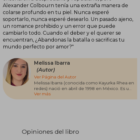
Alexander Colbourn tenía una extraña manera de
colarse profundo en tu piel. Nunca esperé
soportarlo, nunca esperé desearlo. Un pasado ajeno,
un romance prohibido y un error que puede
cambiarlo todo. Cuando el deber y el querer se
encuentran, ¿Abandonas la batalla o sacrificas tu
mundo perfecto por amor?"
Melissa Ibarra
(Autor)
Ver Página del Autor
Melissa Ibarra (conocida como Kayurka Rhea en
redes) nació en abril de 1998 en México. Es una
Ver más
lectora ávida y una romántica empedernida que
adora imaginar historias en todo momento y
tiene asaltos de inspiración en los lugares más
extraños, tanto que a los doce años escribió su
primera historia en una vieja libreta de los Jonas
Brothers y publicó su primer relato en Wattpad
en 2016. Lo que más ama en el mundo es el
Opiniones del libro
poder de transmitir a través de las letras y volver
locos a sus lectores en redes con adelantos