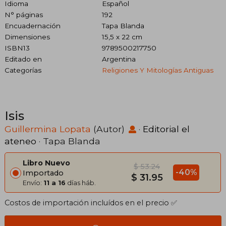
Idioma
Español
N° páginas
192
Encuadernación
Tapa Blanda
Dimensiones
15,5 x 22 cm
ISBN13
9789500217750
Editado en
Argentina
Categorías
Religiones Y Mitologías Antiguas
Isis
Guillermina Lopata
(Autor)
·
Editorial el
ateneo
· Tapa Blanda
Libro Nuevo
$ 53.24
-40%
Importado
$ 31.95
Envío:
11 a 16
días háb.
Costos de importación incluídos en el precio ✅