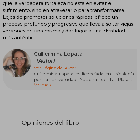
que la verdadera fortaleza no está en evitar el
sufrimiento, sino en atravesarlo para transformarse.
Lejos de prometer soluciones rápidas, ofrece un
proceso profundo y progresivo que lleva a soltar viejas
versiones de una misma y dar lugar a una identidad
más auténtica.
Guillermina Lopata
(Autor)
Ver Página del Autor
Guillermina Lopata es licenciada en Psicología
por la Universidad Nacional de La Plata y
Ver más
magíster en Estrategia y Política Internacional
por la Universidad Maimónides. Ha realizado
cursos de posgrado en Neurociencias en la
Universidad Favaloro y de Supervisión Clínica en
APA (Asociación Psicoanalítica Argentina).
Como buscadora incansable de herramientas y
saberes en el ámbito de la salud mental y la
Opiniones del libro
sanación se adentró en el maravilloso mundo
de los saberes integrados, las cosmovisiones no
tradicionales y la espiritualidad. Forma parte de