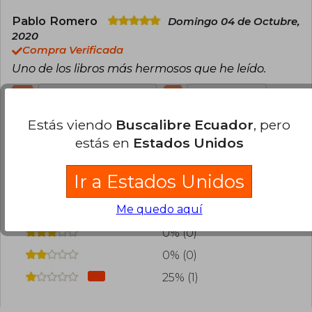
Pablo Romero
Domingo 04 de Octubre,
2020
Compra Verificada
Uno de los libros más hermosos que he leído.
0
1
Esta opinión es útil
No es útil
Estás viendo
Buscalibre Ecuador
, pero
¿Leíste este libro?
Inicia sesión
para poder
estás en
Estados Unidos
agregar tu propia evaluación
.
Ir a Estados Unidos
75% (3)
Me quedo aquí
0% (0)
0% (0)
0% (0)
25% (1)