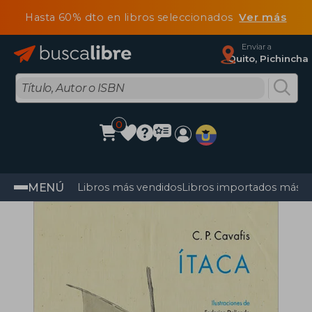
Hasta 60% dto en libros seleccionados
Ver más
Enviar a
Quito, Pichincha
0
MENÚ
Libros más vendidos
Libros importados más v