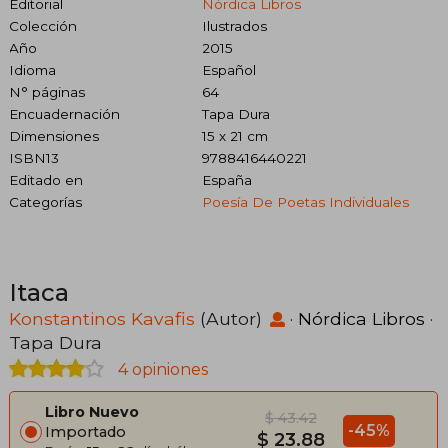
Editorial
Nórdica Libros
Colección
Ilustrados
Año
2015
Idioma
Español
N° páginas
64
Encuadernación
Tapa Dura
Dimensiones
15 x 21 cm
ISBN13
9788416440221
Editado en
España
Categorías
Poesía De Poetas Individuales
Itaca
Konstantinos Kavafis
(Autor)
·
Nórdica Libros
·
Tapa Dura
4 opiniones
Libro Nuevo
$ 43.42
-45%
Importado
$ 23.88