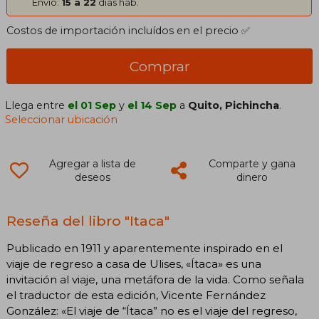
Envío:
15 a 22
días háb.
Costos de importación incluídos en el precio ✅
Comprar
Llega entre
el 01 Sep
y
el 14 Sep
a
Quito, Pichincha
.
Seleccionar ubicación
Agregar a lista de
Comparte y gana
deseos
dinero
Reseña del libro "Itaca"
Publicado en 1911 y aparentemente inspirado en el
viaje de regreso a casa de Ulises, «Ítaca» es una
invitación al viaje, una metáfora de la vida. Como señala
el traductor de esta edición, Vicente Fernández
González: «El viaje de “Ítaca” no es el viaje del regreso,