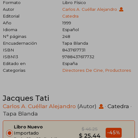
Formato
Libro Físico
Autor
Carlos A. Cuéllar Alejandro
Editorial
Catedra
Año
1999
Idioma
Español
N° páginas
248
Encuadernación
Tapa Blanda
ISBN
8437617731
ISBN13
9788437617732
Editado en
España
Categorías
Directores De Cine, Productores
Jacques Tati
Carlos A. Cuéllar Alejandro
(Autor)
·
Catedra
·
Tapa Blanda
Libro Nuevo
$ 46.25
-45%
Importado
$ 25.44