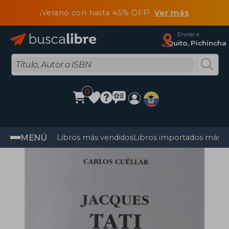
¡Verano con hasta 45% OFF!
Ver más
Enviar a
Quito, Pichincha
0
MENÚ
Libros más vendidos
Libros importados más v