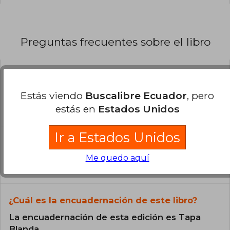
Preguntas frecuentes sobre el libro
¿El libro es original?
Estás viendo
Buscalibre Ecuador
, pero
Todos los libros de nuestro
estás en
Estados Unidos
catálogo son Originales.
Ir a Estados Unidos
¿En qué Idioma está escrito el
libro?
Me quedo aquí
El libro está escrito en Español.
¿Cuál es la encuadernación de este libro?
La encuadernación de esta edición es Tapa
Blanda.