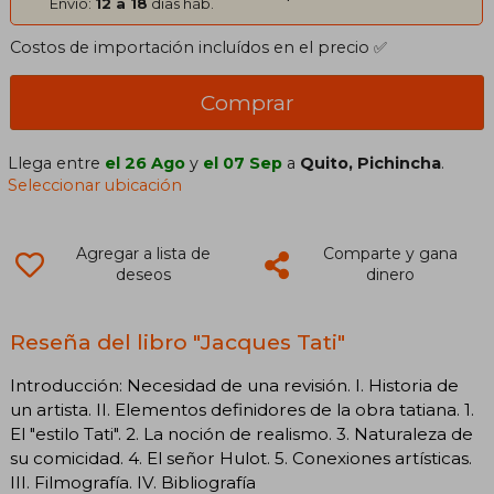
Envío:
12 a 18
días háb.
Costos de importación incluídos en el precio ✅
Comprar
Llega entre
el 26 Ago
y
el 07 Sep
a
Quito, Pichincha
.
Seleccionar ubicación
Agregar a lista de
Comparte y gana
deseos
dinero
Reseña del libro "Jacques Tati"
Introducción: Necesidad de una revisión. I. Historia de
un artista. II. Elementos definidores de la obra tatiana. 1.
El "estilo Tati". 2. La noción de realismo. 3. Naturaleza de
su comicidad. 4. El señor Hulot. 5. Conexiones artísticas.
III. Filmografía. IV. Bibliografía