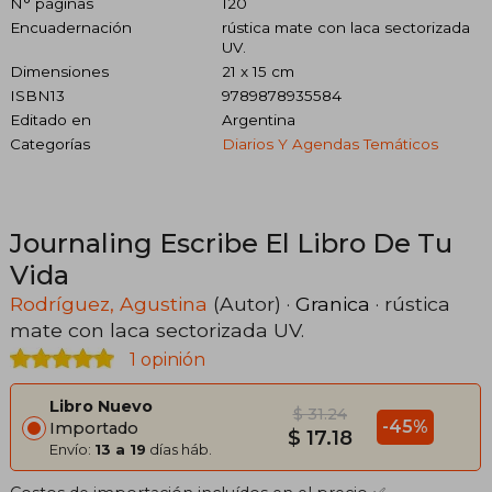
N° páginas
120
Encuadernación
rústica mate con laca sectorizada
UV.
Dimensiones
21 x 15 cm
ISBN13
9789878935584
Editado en
Argentina
Categorías
Diarios Y Agendas Temáticos
Journaling Escribe El Libro De Tu
Vida
Rodríguez, Agustina
(Autor) ·
Granica
· rústica
mate con laca sectorizada UV.
1 opinión
Libro Nuevo
$ 31.24
-45%
Importado
$ 17.18
Envío:
13 a 19
días háb.