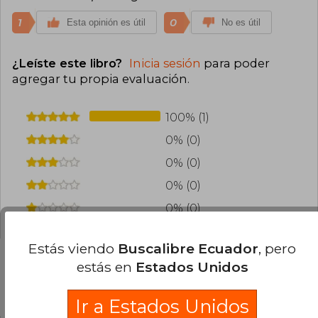
1
0
Esta opinión es útil
No es útil
¿Leíste este libro?
Inicia sesión
para poder
agregar tu propia evaluación
.
100% (1)
0% (0)
0% (0)
0% (0)
0% (0)
Estás viendo
Buscalibre Ecuador
, pero
estás en
Estados Unidos
Preguntas frecuentes sobre el libro
Ir a Estados Unidos