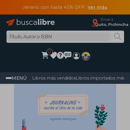
¡Verano con hasta 45% OFF!
Ver más
Enviar a
Quito, Pichincha
0
MENÚ
Libros más vendidos
Libros importados más v