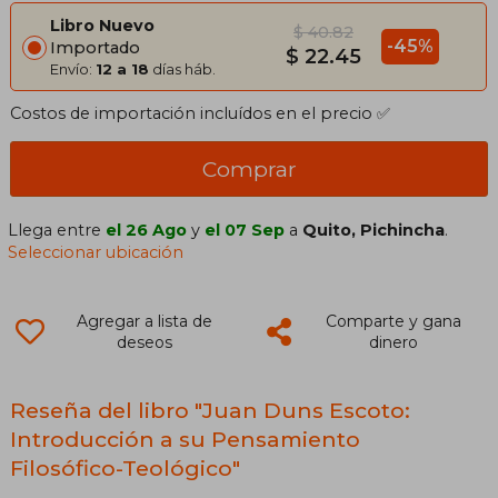
Libro Nuevo
$ 40.82
-45%
Importado
$ 22.45
Envío:
12 a 18
días háb.
Costos de importación incluídos en el precio ✅
Comprar
Llega entre
el 26 Ago
y
el 07 Sep
a
Quito, Pichincha
.
Seleccionar ubicación
Agregar a lista de
Comparte y gana
deseos
dinero
Reseña del libro "Juan Duns Escoto:
Introducción a su Pensamiento
Filosófico-Teológico"