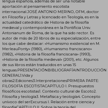
lengua española, además de ser una notable
aportación al pensamiento escotista
internacional.JOSÉ ANTONIO MERINO, OFM, doctor
en Filosofía y Letras y licenciado en Teología, es en la
actualidad catedrático de Historia de la filosofía
medieval y contemporánea en la Pontificia Univ.
Antonianum de Roma, de la que ha sido rector. Es
autor de más de 20 libros de su especialización, entre
los que cabe destacar: «Humanismo existencial en M.
MerleauPonty» (1980), «Humanismo franciscano»
(1982), «Historia de la filosofía franciscana» (1993),
«Historia de la filosofía medieval» (2001), etc. Algunos
de sus libros están traducidos en unas 15
lenguas.PRESENTACIÓNBIBLIOGRAFÍAINTRODUCCIÓN
GENERAL1.Vida y
obras2.Ediciones3.InterpretacionesPRIMERA PARTE:
FILOSOFÍA ESCOTISTACAPÍTULO I. Presupuestos
filosóficos escotistas1. Contexto cultural de Escoto2.
Filosofía y teología3. Metafísica y teología4. Concepto
unívoco del serExcursus I. Relación entre ciencia y
filosofíaCAPÍTULO II. Sobre la teoría del