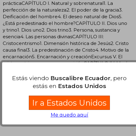
prácticaCAPÍTULO I. Natural y sobrenatural1. La
perfección de la naturaleza2. El poder de la gracia3.
Deificación del hombre4. El deseo natural de Dios5.
¿Está predestinado el hombre?CAPÍTULO II. Dios uno
y trino1. Dios uno2. Dios trino3. Persona, sustancia y
esencia4. Las personas divinasCAPÍTULO III:
Cristocentrismo1. Dimensión histórica de Jesús2. Cristo
causa final3. La predestinación de Cristo4. Motivo de la
encarnación5. Encarnación y creaciónExcursus V. El
cristocentrismo como cosmovisiónCAPÍTULO IV. María
Inmaculada1. María, Madre de Dios2. La Inmaculada3.
Teorías contra la inmaculada concepción y refutación
Estás viendo
Buscalibre Ecuador
, pero
de Escoto4. Las consecuencias de la tesis de
estás en
Estados Unidos
EscotoCAPÍTULO V: La moral1. La ley natural y la
voluntad divina2. Moralidad de los actos humanos3. La
Ir a Estados Unidos
libertad: voluntad y racionalidad4. La ley natural y el
orden social5. Conclusión
Me quedo aquí