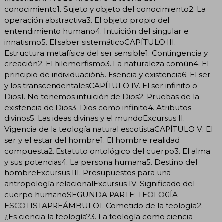
conocimiento1. Sujeto y objeto del conocimiento2. La
operación abstractiva3. El objeto propio del
entendimiento humano4. Intuición del singular e
innatismo5. El saber sistemáticoCAPÍTULO III.
Estructura metafísica del ser sensible1. Contingencia y
creación2. El hilemorfismo3. La naturaleza común4. El
principio de individuación5. Esencia y existencia6. El ser
y los transcendentalesCAPÍTULO IV. El ser infinito o
Dios1. No tenemos intuición de Dios2. Pruebas de la
existencia de Dios3. Dios como infinito4. Atributos
divinos5. Las ideas divinas y el mundoExcursus II.
Vigencia de la teología natural escotistaCAPÍTULO V: El
ser y el estar del hombre1. El hombre realidad
compuesta2. Estatuto ontológico del cuerpo3. El alma
y sus potencias4. La persona humana5. Destino del
hombreExcursus III. Presupuestos para una
antropología relacionalExcursus IV. Significado del
cuerpo humanoSEGUNDA PARTE: TEOLOGÍA
ESCOTISTAPREÁMBULO1. Cometido de la teología2.
¿Es ciencia la teología?3. La teología como ciencia