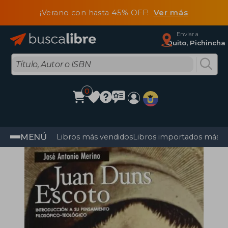
¡Verano con hasta 45% OFF!
Ver más
Enviar a
Quito, Pichincha
0
MENÚ
Libros más vendidos
Libros importados más v