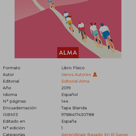
Formato
Libro Físico
Autor
Varios Autores
Editorial
Editorial Alma
Año
2019
Idioma
Español
N° páginas
144
Encuadernación
Tapa Blanda
ISBN13
9788417430788
Editado en
España
N° edición
1
Categorías
Aprendizaje Basado En El Juego