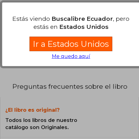
50% (2)
Estás viendo
Buscalibre Ecuador
, pero
25% (1)
estás en
Estados Unidos
25% (1)
0% (0)
Ir a Estados Unidos
0% (0)
Me quedo aquí
Preguntas frecuentes sobre el libro
¿El libro es original?
Todos los libros de nuestro
catálogo son Originales.