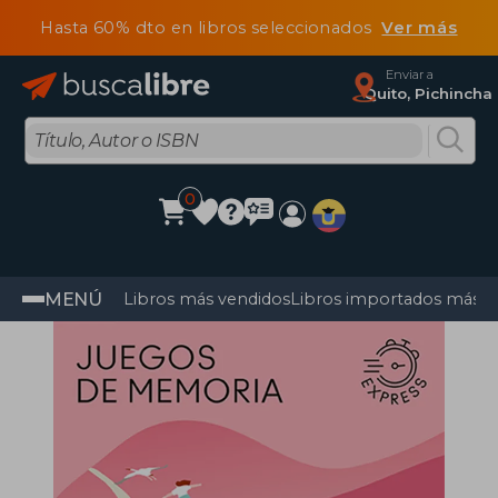
Hasta 60% dto en libros seleccionados
Ver más
Enviar a
Quito, Pichincha
0
MENÚ
Libros más vendidos
Libros importados más v