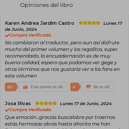
Al tratarse de un pseudónimo, y de publicar un
Opiniones del libro
género bastante polémico en China con
escenas sexuales incluidas, poco se sabe de
ella. Solo que tiene cuenta de Weibo (el Twitter
chino) y que comenzó su carrera tras aficionarse
Karen Andrea Jardim Castro
Lunes 17
al boy’s love al leer un fanfic de D. Gray-Man en
de Junio, 2024
la escuela secundaria.
Compra Verificada
No cambiaron al traductor, pero aun así disfrute
Son sus populares novelas, tres en total
publicadas y terminadas (The Scum Villain’s Self-
mucho del primer volumen y los regalitos, super
Saving System, Grandmaster of Demonic
recomendado, la encuadernación es de muy
Cultivation y Heaven Official’s Blessing),
buena calidad, espero que podamos ver gege y
disponibles tanto en formato online como en
otros términos que nos gustaría ver a los fans en
físico por la editorial china PINSIN STUDIO
(pasadas por el filtro de la censura). Cada una de
este volumen
sus novelas cuenta con varias adaptaciones al
comic (manhua), animación (donghua) e,
60
4
Esta opinión es útil
No es útil
incluso, series de acción real.
Josa Rivas
Lunes 17 de Junio, 2024
Compra Verificada
Que emoción...gracias buscalobre por traernos
estas hermosas obras hasta ahorita me han