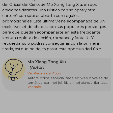
del Oficial del Cielo, de Mo Xiang Tong Xiu, en dos
ediciones distintas: una rústica con solapas y otra
cartoné con sobrecubierta con regalos
promocionales. Esta última viene acompañada de un
exclusivo set de chapas con sus populares personajes
para que puedan acompañarte en esta trepidante
lectura repleta de acción, romance y fantasía. Y
recuerda: solo podrás conseguirlas con la primera
tirada, así que no dejes pasar esta oportunidad únic
Mo Xiang Tong Xiu
(Autor)
Ver Página del Autor
Autora china especializada en web novelas de
temática danmei (el BL chino) xianxia (fantasía
Ver más
china) y wuxia (artes marciales). El nombre Mo
Xiang Tong Xiu es un pseudónimo que utiliza la
autora para publicar sus historias en el portal de
JJWXC, donde los usuarios publican sus escritos
y los más leídos o más populares pueden
conseguir que sus obras se publiquen en físico.