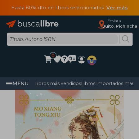
Hasta 60% dto en libros seleccionados
Ver más
Enviar a
Quito, Pichincha
0
MENÚ
Libros más vendidos
Libros importados más v