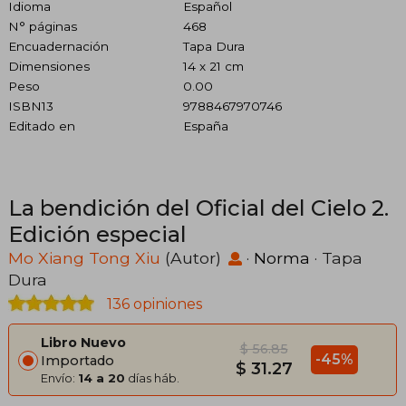
Idioma
Español
N° páginas
468
Encuadernación
Tapa Dura
Dimensiones
14 x 21 cm
Peso
0.00
ISBN13
9788467970746
Editado en
España
La bendición del Oficial del Cielo 2.
Edición especial
Mo Xiang Tong Xiu
(Autor)
·
Norma
· Tapa
Dura
136 opiniones
Libro Nuevo
$ 56.85
-45%
Importado
$ 31.27
Envío:
14 a 20
días háb.