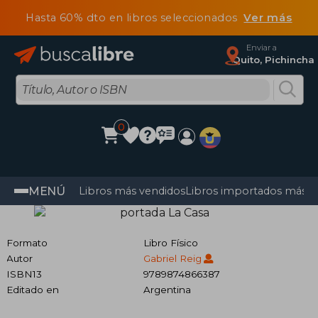
Hasta 60% dto en libros seleccionados
Ver más
Enviar a
Quito, Pichincha
0
MENÚ
Libros más vendidos
Libros importados más v
Formato
Libro Físico
Autor
Gabriel Reig
ISBN13
9789874866387
Editado en
Argentina