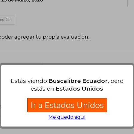
es útil
poder agregar tu propia evaluación
.
el libro
Estás viendo
Buscalibre Ecuador
, pero
estás en
Estados Unidos
Ir a Estados Unidos
son Originales.
Me quedo aquí
?