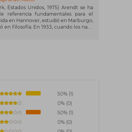
e referencia fundamentales para el
Nacida en Hannover, estudió en Marburgo,
en Filosofía. En 1933, cuando los nazis
s tarde se instaló en Estados Unidos,
Relaciones Judías (1944-1946) y también
. Fue catedrática en la Universidad de
, Princeton y Berkeley.
50% (1)
0% (0)
50% (1)
0% (0)
0% (0)