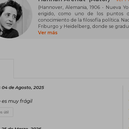
(Hannover, Alemania, 1906 - Nueva York, Estados Unidos, 1975) Arendt se ha
erigido, como uno de los puntos d
conocimiento de la filosofía política. 
Friburgo y Heidelberg, donde se graduó 
ocuparon el poder, emigró a París. Má
Ver más
donde dirigió la Conferencia sobre las 
la Jewish Cultural Reconstruction Inc
Chicago y enseñó asimismo en Columbia
 04 de Agosto, 2025
 es muy frágil
s útil
 25 de Marzo, 2026