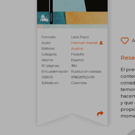
Formato
Libro Físico
A
Autor
Hannah Arendt
Editorial
Austral
Categoría
Filosofía
Rese
Idioma
Español
N° páginas
384
El pre
Encuadernación
Rústica sin solapas
conte
ISBN13
9786287624191
consid
Editado en
Colombia
temore
hacem
y que 
propi
momen