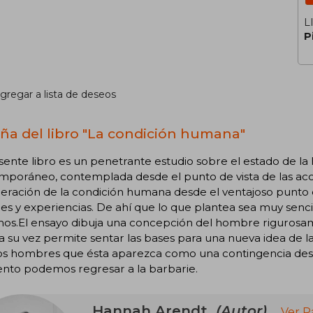
L
P
gregar a lista de deseos
ña del libro "La condición humana"
sente libro es un penetrante estudio sobre el estado de 
mporáneo, contemplada desde el punto de vista de las ac
eración de la condición humana desde el ventajoso punto 
s y experiencias. De ahí que lo que plantea sea muy senci
os.El ensayo dibuja una concepción del hombre rigurosame
a su vez permite sentar las bases para una nueva idea de l
os hombres que ésta aparezca como una contingencia desol
to podemos regresar a la barbarie.
Hannah Arendt
(Autor)
Ver P