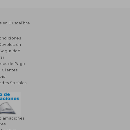
s en Buscalibre
ondiciones
 Devolución
 Seguridad
ar
rmas de Pago
 Clientes
vío
edes Sociales
eclamaciones
res