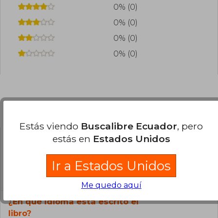
0% (0)
0% (0)
0% (0)
0% (0)
Preguntas frecuentes sobre el libro
Estás viendo
Buscalibre Ecuador
, pero
estás en
Estados Unidos
¿El libro es original?
Ir a Estados Unidos
Todos los libros de nuestro
catálogo son Originales.
Me quedo aquí
¿En qué Idioma está escrito el
libro?