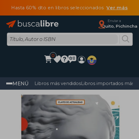
Hasta 60% dto en libros seleccionados
Ver más
Enviar a
Quito, Pichincha
0
MENÚ
Libros más vendidos
Libros importados más v