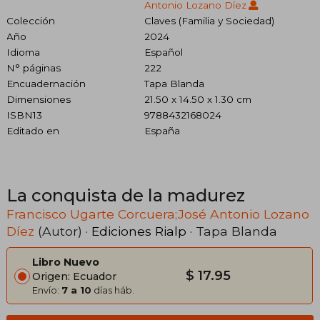
Antonio Lozano Díez
Colección
Claves (Familia y Sociedad)
Año
2024
Idioma
Español
N° páginas
222
Encuadernación
Tapa Blanda
Dimensiones
21.50 x 14.50 x 1.30 cm
ISBN13
9788432168024
Editado en
España
La conquista de la madurez
Francisco Ugarte Corcuera;José Antonio Lozano
Díez
(Autor) ·
Ediciones Rialp
· Tapa Blanda
Libro Nuevo
$ 17.95
Origen: Ecuador
Envío:
7 a 10
días háb.