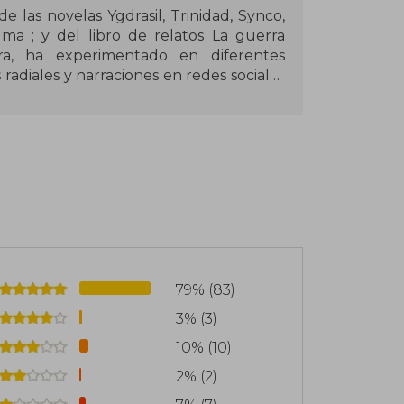
de las novelas Ygdrasil, Trinidad, Synco,
ma ; y del libro de relatos La guerra
ra, ha experimentado en diferentes
radiales y narraciones en redes sociales
 canalizó su interés por el lado B de la
nocidos capaces de resignificar nuestra
ron el germen de la trilogía Historia
 su continuación La dictadura (2018) y
to en el mercado nacional.
79% (83)
3% (3)
10% (10)
2% (2)