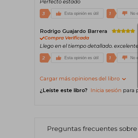
Perfecto estado
3
1
Esta opinión es útil
No e
Rodrigo Guajardo Barrera
Compra Verificada
Llego en el tiempo detallado. excelente
2
1
Esta opinión es útil
No e
Cargar más opiniones del libro
¿Leíste este libro?
Inicia sesión
para 
Preguntas frecuentes sobre 