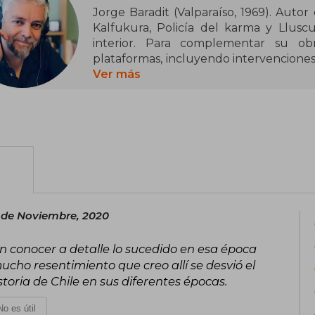
Jorge Baradit (Valparaíso, 1969). Autor 
Kalfukura, Policía del karma y Lluscu
interior. Para complementar su ob
plataformas, incluyendo intervenciones 
y televisión. Es en estos lugares donde
Ver más
historia del país y esos aspectos desco
memoria colectiva: cuestiones que fue
Secreta de Chile (2015, 2016 y 2017) y
Héroes (2019), fenómeno editorial inédi
 de Noviembre, 2020
in conocer a detalle lo sucedido en esa época
mucho resentimiento que creo allí se desvió el
istoria de Chile en sus diferentes épocas.
No es útil