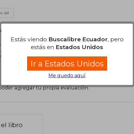
s útil
Martes 11 de Septiembre, 2018
Estás viendo
Buscalibre Ecuador
, pero
 servicio
estás en
Estados Unidos
s útil
Ir a Estados Unidos
Me quedo aquí
poder agregar tu propia evaluación
.
el libro