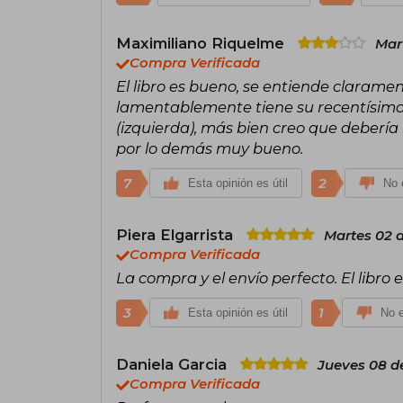
Maximiliano Riquelme
Mart
Compra Verificada
El libro es bueno, se entiende claramen
lamentablemente tiene su recentísimo 
(izquierda), más bien creo que debería r
por lo demás muy bueno.
7
2
Esta opinión es útil
No e
Piera Elgarrista
Martes 02 
Compra Verificada
La compra y el envío perfecto. El libro 
3
1
Esta opinión es útil
No e
Daniela Garcia
Jueves 08 d
Compra Verificada