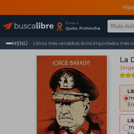
Has
Enviar a
Quito, Pichincha
MENÚ
Libros más vendidos
Libros importados más v
La 
Jorge
Li
Im
En
Li
Im
En