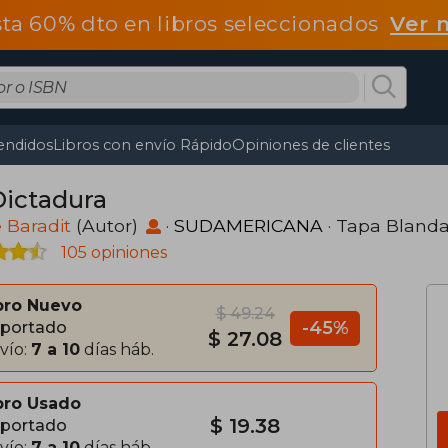
ta 60% dto en libros seleccionados
Ver 
endidos
Libros con envío Rápido
Opiniones de clientes
Dictadura
 Baradit
(Autor)
·
SUDAMERICANA
· Tapa Bland
105 opiniones
bro Nuevo
$ 49.24
-45%
portado
$ 27.08
vío:
7 a 10
días háb.
bro Usado
$ 19.38
portado
vío:
7 a 10
días háb.