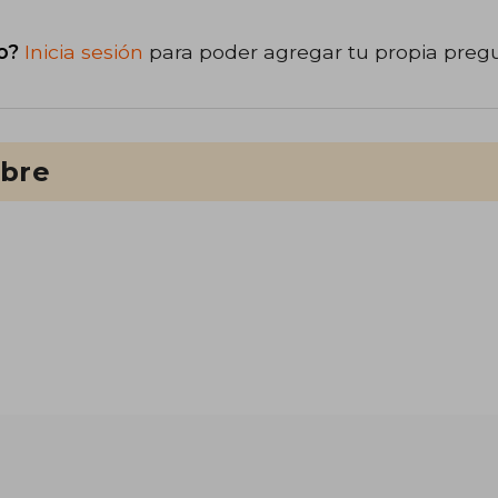
o?
Inicia sesión
para poder agregar tu propia preg
ibre