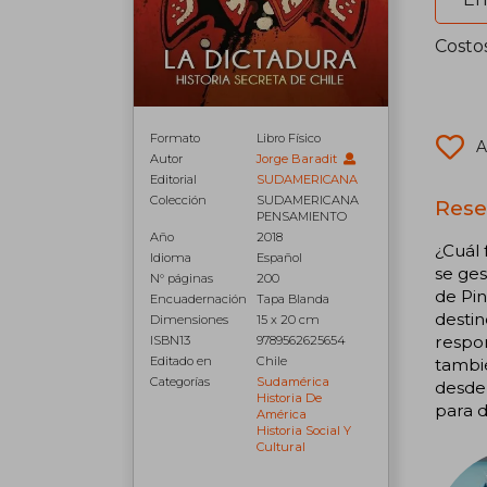
Costo
Formato
Libro Físico
A
Autor
Jorge Baradit
Editorial
SUDAMERICANA
Colección
SUDAMERICANA
Rese
PENSAMIENTO
Año
2018
¿Cuál 
Idioma
Español
se ges
N° páginas
200
de Pin
Encuadernación
Tapa Blanda
destin
Dimensiones
15 x 20 cm
respon
ISBN13
9789562625654
Editado en
Chile
tambié
Categorías
Sudamérica
desde 
Historia De
para d
América
Historia Social Y
Cultural