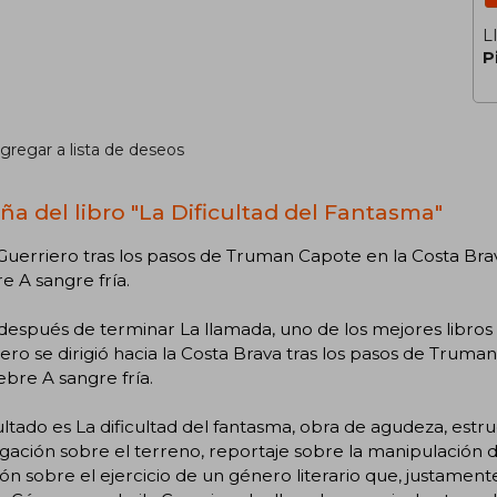
L
P
gregar a lista de deseos
ña del libro "La Dificultad del Fantasma"
 Guerriero tras los pasos de Truman Capote en la Costa Br
e A sangre fría.
después de terminar La llamada, uno de los mejores libros d
ero se dirigió hacia la Costa Brava tras los pasos de Truman
ebre A sangre fría.
ultado es La dificultad del fantasma, obra de agudeza, estr
igación sobre el terreno, reportaje sobre la manipulación d
ión sobre el ejercicio de un género literario que, justamen