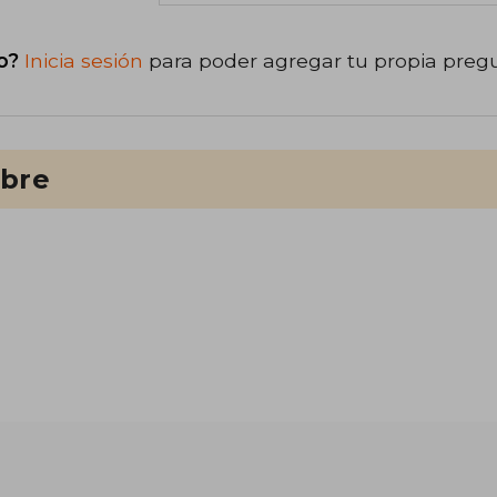
o?
Inicia sesión
para poder agregar tu propia preg
ibre