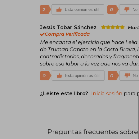
2
0
Esta opinión es útil
No 
Jesús Tobar Sánchez
Mart
Compra Verificada
Me encanta el ejercicio que hace Leila 
de Truman Capote en la Costa Brava, la
contradictorios, decorados y fragmentar
sobre esa labor a la vez que nos va dan
0
0
Esta opinión es útil
No 
¿Leíste este libro?
Inicia sesión
para 
Preguntas frecuentes sobre 