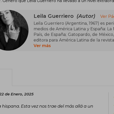
. Género que Leila Guerriero ha llevado a un nivel extraordi
Leila Guerriero
(Autor)
Ver Pá
Leila Guerriero (Argentina, 1967) es peri
medios de América Latina y España: La N
País, de España; Gatopardo, de México, 
editora para América Latina de la revist
Los suicidas del fin del mundo, Frutos
Ver más
sencilla, Zona de obras, Plano american
La otra guerra y La llamada. En 2010
publicado en El País y en Gatopardo, 
de sus libros han sido traducidos al inglés, el francés, el italiano, el alemán, el
portugués, el sueco y el polaco.
22 de Enero, 2025
 hispana. Esta vez nos trae del más allá a un