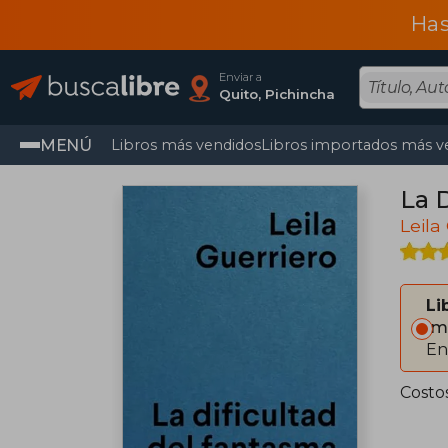
Has
Enviar a
Quito, Pichincha
MENÚ
Libros más vendidos
Libros importados más v
La 
Leila
Li
Im
En
Costo