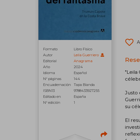
A
Formato
Libro Físico
Autor
Leila Guerriero
Rese
Editorial
Anagrama
Año
2024
"Leila
Idioma
Español
célebr
N° páginas
144
Encuadernación
Tapa Blanda
ISBN13
9788433927255
Justo 
Editado en
España
Guerri
N° edición
1
su cél
El res
invest
reflex