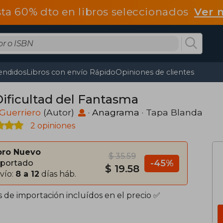
ta 60% dto en libros seleccionados
Ver 
endidos
Libros con envío Rápido
Opiniones de clientes
Dificultad del Fantasma
 Guerriero
(Autor)
·
Anagrama
· Tapa Blanda
2 opiniones
bro Nuevo
$ 35.59
-45%
portado
$ 19.58
vío:
8 a 12
días háb.
s de importación incluídos en el precio ✅