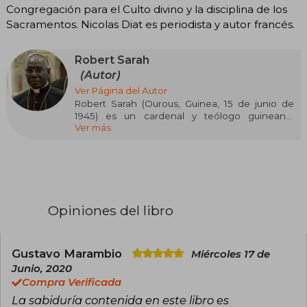
Congregación para el Culto divino y la disciplina de los
Sacramentos. Nicolas Diat es periodista y autor francés.
Robert Sarah
(Autor)
Ver Página del Autor
Robert Sarah (Ourous, Guinea, 15 de junio de
1945) es un cardenal y teólogo guineano,
Ver más
destacado por su defensa de la tradición
litúrgica y doctrinal de la Iglesia católica. Fue
arzobispo de Conakry desde 1979 hasta 2001, y
posteriormente ocupó cargos en la Curia
romana, incluyendo secretario de la
Congregación para la Evangelización de los
Pueblos y presidente del Pontificio Consejo
Opiniones del libro
«Cor Unum». En 2010, fue creado cardenal por el
papa Benedicto XVI, y entre 2014 y 2021 se
desempeñó como prefecto de la
Congregación para el Culto Divino y la Disciplina
Gustavo Marambio
Miércoles 17 de
de los Sacramentos.
Junio, 2020
Compra Verificada
Entre sus obras más reconocidas se encuentran
La sabiduría contenida en este libro es
Dios o nada (2015), La fuerza del silencio. Frente