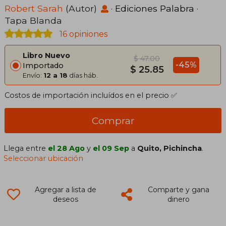
Robert Sarah
(Autor)
·
Ediciones Palabra
·
Tapa Blanda
16 opiniones
Libro Nuevo
$ 47.00
-45%
Importado
$ 25.85
Envío:
12 a 18
días háb.
Costos de importación incluídos en el precio ✅
Comprar
Llega entre
el 28 Ago
y
el 09 Sep
a
Quito, Pichincha
.
Seleccionar ubicación
Agregar a lista de
Comparte y gana
deseos
dinero