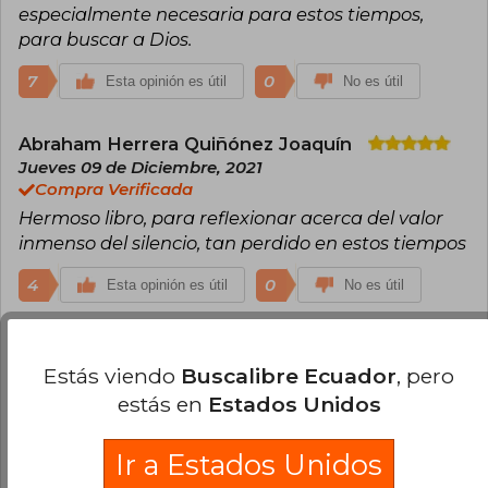
a la dictadura del ruido (2017), Se hace tarde y
especialmente necesaria para estos tiempos,
anochece (2019) y Catecismo de la vida
para buscar a Dios.
espiritual (2022). Estos libros, escritos en
colaboración con el periodista Nicolas Diat,
7
0
Esta opinión es útil
No es útil
abordan temas de espiritualidad, liturgia y la
situación de la Iglesia en el mundo
contemporáneo. En 2021, recibió el doctorado
Abraham Herrera Quiñónez Joaquín
honoris causa por la Universidad Católica de
Jueves 09 de Diciembre, 2021
Valencia.
Compra Verificada
Hermoso libro, para reflexionar acerca del valor
inmenso del silencio, tan perdido en estos tiempos
4
0
Esta opinión es útil
No es útil
Wuilliam Muro
Jueves 10 de Febrero,
2022
Estás viendo
Buscalibre Ecuador
, pero
Compra Verificada
estás en
Estados Unidos
Excelente libro
Ir a Estados Unidos
4
0
Esta opinión es útil
No es útil