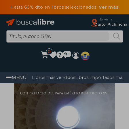
Hasta 60% dto en libros seleccionados
Ver más
Enviar a
Quito, Pichincha
0
MENÚ
Libros más vendidos
Libros importados más v