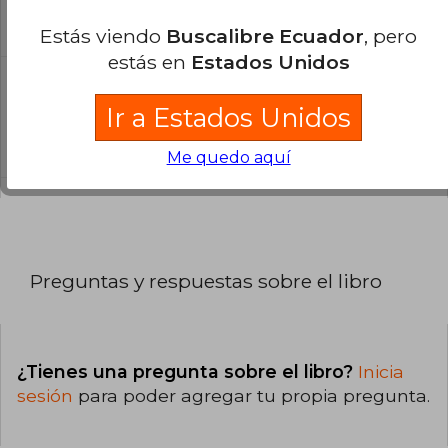
Todos los libros de nuestro
catálogo son Originales.
Estás viendo
Buscalibre Ecuador
, pero
estás en
Estados Unidos
¿Cuál es la encuadernación de este libro?
Ir a Estados Unidos
La encuadernación de esta edición es Tapa
Blanda.
Me quedo aquí
Preguntas y respuestas sobre el libro
¿Tienes una pregunta sobre el libro?
Inicia
sesión
para poder agregar tu propia pregunta.