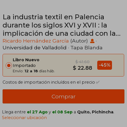
La industria textil en Palencia
durante los siglos XVI y XVII : la
implicación de una ciudad con la
actividad manufacturera
Ricardo Hernández García
(Autor)
·
Universidad de Valladolid
· Tapa Blanda
Libro Nuevo
$ 41.60
-45%
Importado
$ 22.88
Envío:
12 a 18
días háb.
Costos de importación incluídos en el precio ✅
Comprar
Llega entre
el 27 Ago
y
el 08 Sep
a
Quito, Pichincha
.
Seleccionar ubicación