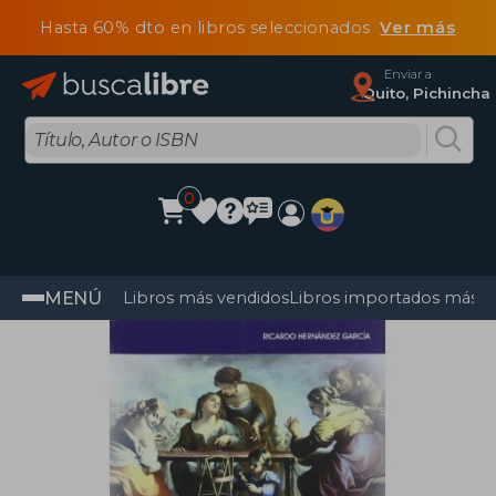
Hasta 60% dto en libros seleccionados
Ver más
Enviar a
Quito, Pichincha
0
MENÚ
Libros más vendidos
Libros importados más v