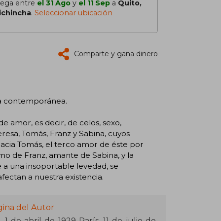
lega entre
el 31 Ago
y
el 11 Sep
a
Quito,
ichincha
.
Seleccionar ubicación
Comparte y gana dinero
la contemporánea.
de amor, es decir, de celos, sexo,
eresa, Tomás, Franz y Sabina, cuyos
acia Tomás, el terco amor de éste por
ismo de Franz, amante de Sabina, y la
 a una insoportable levedad, se
fectan a nuestra existencia.
gina del Autor
1 de abril de 1929-París, 11 de julio de