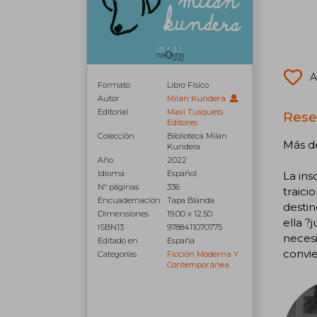
A
Formato
Libro Físico
Autor
Milan Kundera
Editorial
Maxi Tusquets
Rese
Editores
Colección
Biblioteca Milan
Más de
Kundera
Año
2022
Idioma
Español
La ins
N° páginas
336
traici
Encuadernación
Tapa Blanda
destin
Dimensiones
19.00 x 12.50
ella ?
ISBN13
9788411070775
necesi
Editado en
España
convie
Categorías
Ficción Moderna Y
Contemporánea