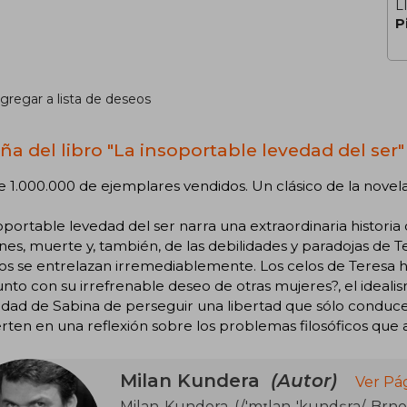
L
P
gregar a lista de deseos
ña del libro "La insoportable levedad del ser"
 1.000.000 de ejemplares vendidos. Un clásico de la nove
oportable levedad del ser narra una extraordinaria historia 
ones, muerte y, también, de las debilidades y paradojas de T
os se entrelazan irremediablemente. Los celos de Teresa h
junto con su irrefrenable deseo de otras mujeres?, el ideal
dad de Sabina de perseguir una libertad que sólo conduce
rten en una reflexión sobre los problemas filosóficos que a
Milan Kundera
(Autor)
Ver Pá
Milan Kundera (/'mɪlan 'kundɛra/ Brno, 