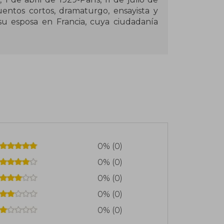
uentos cortos, dramaturgo, ensayista y
su esposa en Francia, cuya ciudadanía
insoportable levedad del ser. Antes de
el régimen comunista de Checoslovaquia
 bajo perfil y rara vez hablaba con los
o para el Premio Nobel de Literatura y
os.
 Premio Austriaco de Literatura Europea
n 2021, recibió la Orden al Mérito de
0% (0)
0% (0)
0% (0)
0% (0)
0% (0)