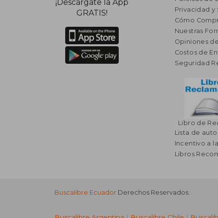
¡Descárgate la App
Privacidad y
GRATIS!
Cómo Compr
Nuestras Fo
Opiniones de
Costos de En
Seguridad R
Libro de R
Lista de auto
Incentivo a l
Libros Rec
Buscalibre Ecuador
Derechos Reservados.
Buscalibre Argentina
|
Buscalibre Chile
|
Buscali