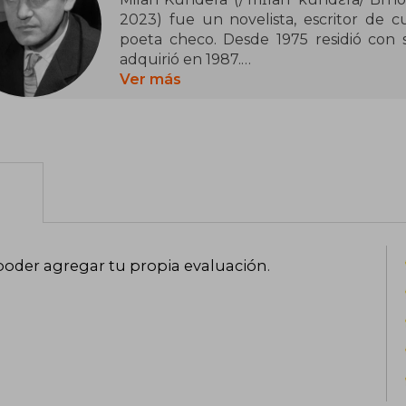
2023)​ fue un novelista, escritor de c
poeta checo.​ Desde 1975 residió con 
adquirió en 1987.
Ver más
La obra más conocida de Kundera es La 
la Revolución de Terciopelo de 1989, 
prohibió sus libros. Llevó una vida de
medios. Se pensaba que era un candidat
también fue nominado para otros premi
Recibió el Premio Jerusalén de 1985, el
en 1987 y el Premio Herder de 2000. E
manos del presidente de Eslovenia.
poder agregar tu propia evaluación
.