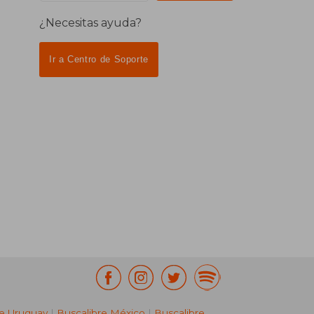
¿Necesitas ayuda?
Ir a Centro de Soporte
re Uruguay
|
Buscalibre México
|
Buscalibre