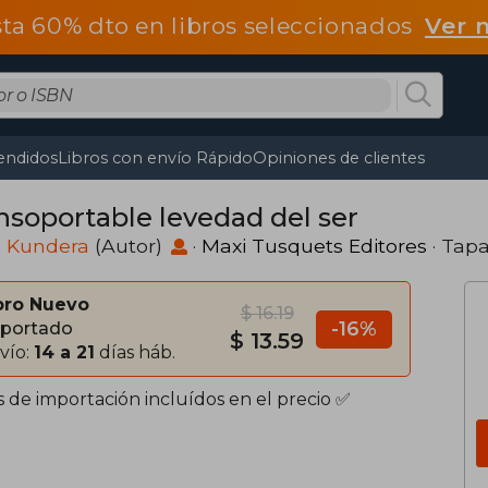
ta 60% dto en libros seleccionados
Ver 
endidos
Libros con envío Rápido
Opiniones de clientes
insoportable levedad del ser
n Kundera
(Autor)
·
Maxi Tusquets Editores
· Tap
bro Nuevo
$ 16.19
-16%
portado
$ 13.59
vío:
14 a 21
días háb.
s de importación incluídos en el precio ✅