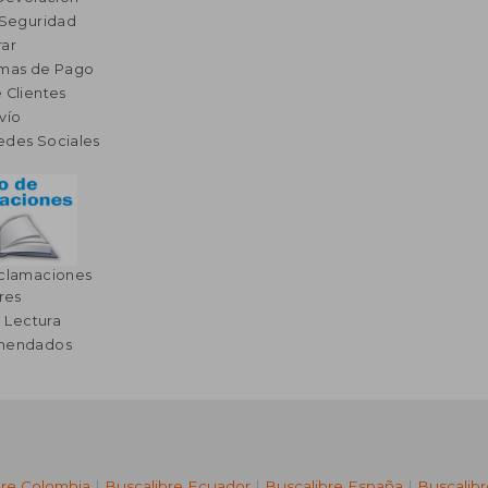
 Seguridad
ar
rmas de Pago
 Clientes
vío
edes Sociales
eclamaciones
res
a Lectura
omendados
bre Colombia
|
Buscalibre Ecuador
|
Buscalibre España
|
Buscalib