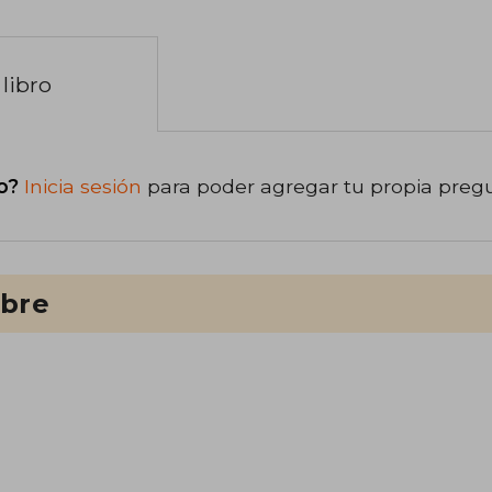
libro
o?
Inicia sesión
para poder agregar tu propia preg
ibre