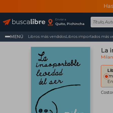
Has
Enviar a
Quito, Pichincha
MENÚ
Libros más vendidos
Libros importados más v
La 
Mila
Li
Im
En
Costo