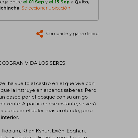
lega entre
el 01 Sep
y
el 15 Sep
a
Quito,
ichincha
.
Seleccionar ubicación
Comparte y gana dinero
 COBRAN VIDA LOS SERES
zel ha vuelto al castro en el que vive con
a que la instruye en arcanos saberes. Pero
 un paseo por el bosque con su amigo
da xente. A partir de ese instante, se verá
n a conocer el dolor más profundo, pero
nterior.
Iliddiam, Khan Kshur, Exién, Eoghan,
trás ayudaron a Hazel a rescatar a su