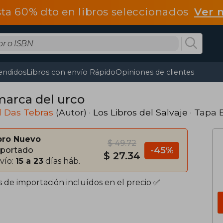
ta 60% dto en libros seleccionados
Ver 
endidos
Libros con envío Rápido
Opiniones de clientes
marca del urco
d Das Tebras
(Autor) ·
Los Libros del Salvaje
· Tapa 
bro Nuevo
$ 49.72
-45%
portado
$ 27.34
vío:
15 a 23
días háb.
s de importación incluídos en el precio ✅