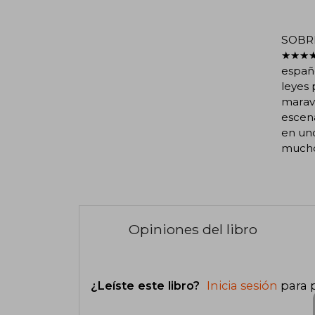
SOBRE
★★★★★ 
españo
leyes 
maravi
escena
en uno
mucho 
Opiniones del libro
¿Leíste este libro?
Inicia sesión
para 