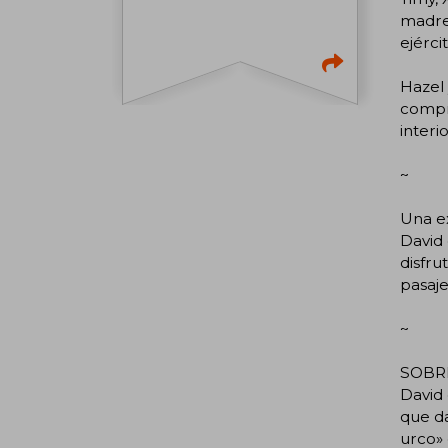
madre 
ejérci
Hazel 
compro
interi
~
Una ex
David 
disfru
pasaje
~
SOBR
David 
que da
urco» 