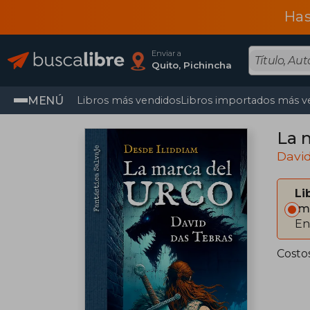
Has
Enviar a
Quito, Pichincha
MENÚ
Libros más vendidos
Libros importados más v
La 
Davi
Li
Im
En
Costo