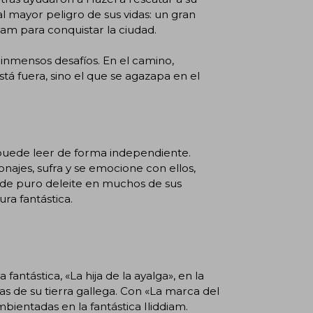
l mayor peligro de sus vidas: un gran
iam para conquistar la ciudad.
 inmensos desafíos. En el camino,
á fuera, sino el que se agazapa en el
e puede leer de forma independiente.
najes, sufra y se emocione con ellos,
e de puro deleite en muchos de sus
ura fantástica.
antástica, «La hija de la ayalga», en la
s de su tierra gallega. Con «La marca del
ientadas en la fantástica Iliddiam.