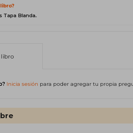
libro?
s Tapa Blanda.
libro
o?
Inicia sesión
para poder agregar tu propia preg
ibre