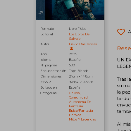
Formato
Libro Físico
A
Editorial
Los Libros Del
Salvaje
Autor
David Das Tebras
Rese
Año
2025
UN E
Idioma
Español
N° páginas
500
LEGEN
Encuadernación
Tapa Blanda
Dimensiones
21cm x 14,8cm
Tras l
ISBN13
9788412943528
su mad
Editado en
España
la pa
Categorías
Galicia,
Comunidad
tardo 
Autónoma De
envuel
Fantasía
tambié
Épica/fantasía
Heroica
Mitos Y Leyendas
Al mis
Timy, 