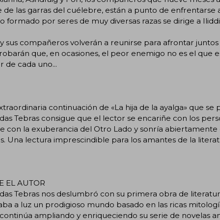
de las garras del cuélebre, están a punto de enfrentarse a
to formado por seres de muy diversas razas se dirige a Ilidd
y sus compañeros volverán a reunirse para afrontar juntos
barán que, en ocasiones, el peor enemigo no es el que est
or de cada uno...
traordinaria continuación de «La hija de la ayalga» que s
das Tebras consigue que el lector se encariñe con los perso
te con la exuberancia del Otro Lado y sonría abiertament
s. Una lectura imprescindible para los amantes de la literat
E EL AUTOR
das Tebras nos deslumbró con su primera obra de literatura f
ba a luz un prodigioso mundo basado en las ricas mitología
continúa ampliando y enriqueciendo su serie de novelas amb