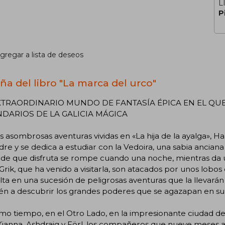
L
P
gregar a lista de deseos
ña del libro "La marca del urco"
XTRAORDINARIO MUNDO DE FANTASÍA ÉPICA EN EL QUE
DARIOS DE LA GALICIA MÁGICA
as asombrosas aventuras vividas en «La hija de la ayalga», Ha
re y se dedica a estudiar con la Vedoira, una sabia ancian
z de que disfruta se rompe cuando una noche, mientras da
Grik, que ha venido a visitarla, son atacados por unos lobos 
ta en una sucesión de peligrosas aventuras que la llevará
n a descubrir los grandes poderes que se agazapan en su i
mo tiempo, en el Otro Lado, en la impresionante ciudad de 
Xianna, Ashdraig y Förl, los compañeros que nueve meses a