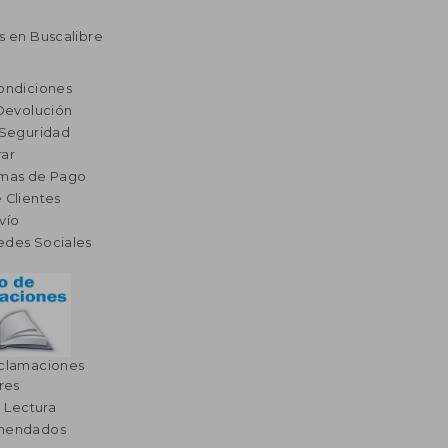
s en Buscalibre
ondiciones
 Devolución
 Seguridad
ar
rmas de Pago
 Clientes
vío
edes Sociales
eclamaciones
res
a Lectura
omendados