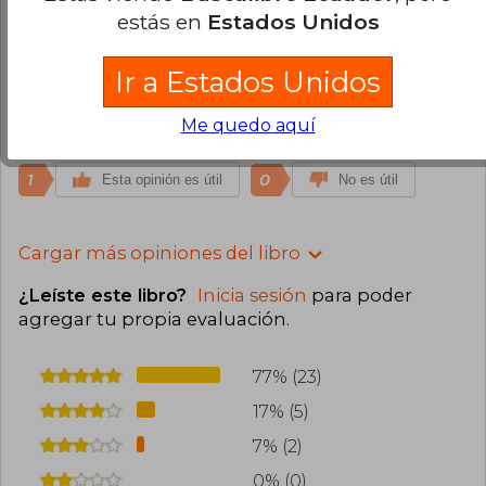
1
0
Esta opinión es útil
No es útil
estás en
Estados Unidos
Yilian Che Piu
Sábado 06 de Febrero,
Ir a Estados Unidos
2021
Compra Verificada
Me quedo aquí
Simplemente perfecto. Recomendadísimo.
1
0
Esta opinión es útil
No es útil
Cargar más opiniones del libro
¿Leíste este libro?
Inicia sesión
para poder
agregar tu propia evaluación
.
77% (23)
17% (5)
7% (2)
0% (0)