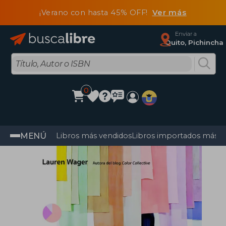
¡Verano con hasta 45% OFF!
Ver más
Enviar a
Quito, Pichincha
0
MENÚ
Libros más vendidos
Libros importados más v