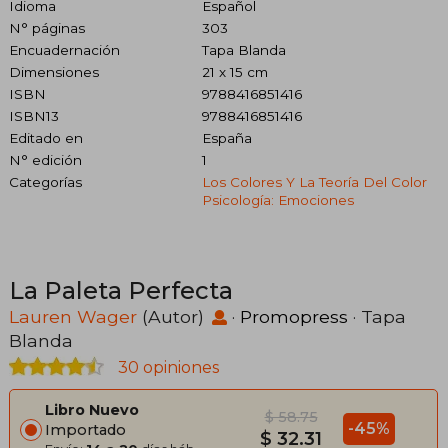
Idioma
Español
N° páginas
303
Encuadernación
Tapa Blanda
Dimensiones
21 x 15 cm
ISBN
9788416851416
ISBN13
9788416851416
Editado en
España
N° edición
1
Categorías
Los Colores Y La Teoría Del Color
Psicología: Emociones
La Paleta Perfecta
Lauren Wager
(Autor)
·
Promopress
· Tapa
Blanda
30 opiniones
Libro Nuevo
$ 58.75
-45%
Importado
$ 32.31