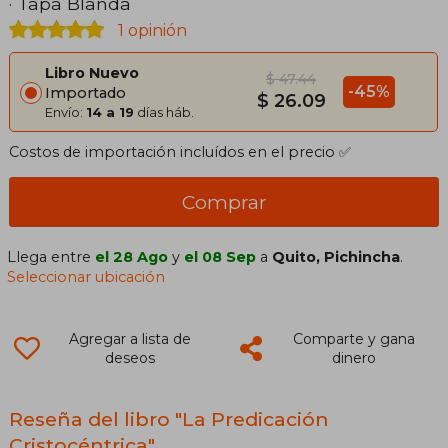
· Tapa Blanda
1 opinión
Libro Nuevo
$ 47.44
-45%
Importado
$ 26.09
Envío:
14 a 19
días háb.
Costos de importación incluídos en el precio ✅
Comprar
Llega entre
el 28 Ago
y
el 08 Sep
a
Quito, Pichincha
.
Seleccionar ubicación
Agregar a lista de
Comparte y gana
deseos
dinero
Reseña del libro "La Predicación
Cristocéntrica"