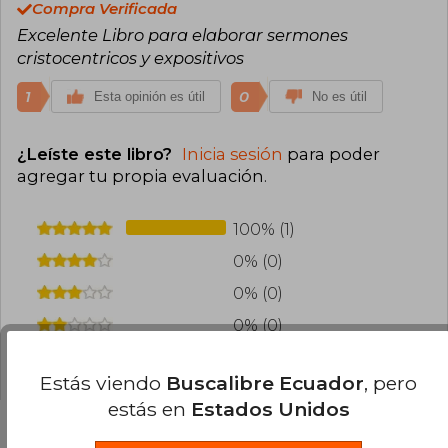
Compra Verificada
Excelente Libro para elaborar sermones
cristocentricos y expositivos
1
0
Esta opinión es útil
No es útil
¿Leíste este libro?
Inicia sesión
para poder
agregar tu propia evaluación
.
100% (1)
0% (0)
0% (0)
0% (0)
0% (0)
Estás viendo
Buscalibre Ecuador
, pero
estás en
Estados Unidos