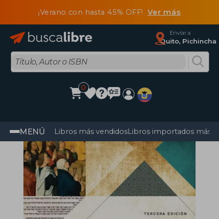
¡Verano con hasta 45% OFF!
Ver más
Enviar a
Quito, Pichincha
0
MENÚ
Libros más vendidos
Libros importados más v