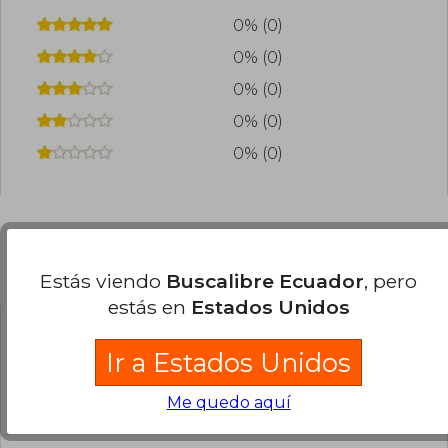
0% (0)
0% (0)
0% (0)
0% (0)
0% (0)
Preguntas frecuentes sobre el libro
Estás viendo
Buscalibre Ecuador
, pero
estás en
Estados Unidos
¿El libro es original?
Ir a Estados Unidos
Todos los libros de nuestro
catálogo son Originales.
Me quedo aquí