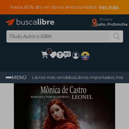
Hasta 60% dto en libros seleccionados
Ver más
Enviar a
Quito, Pichincha
0
MENÚ
Libros más vendidos
Libros importados más v