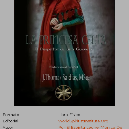
Formato
Libro Físico
Editorial
WorldSpiritistInstitute.org
Autor
Por El Espíritu Leonel;Mónica De