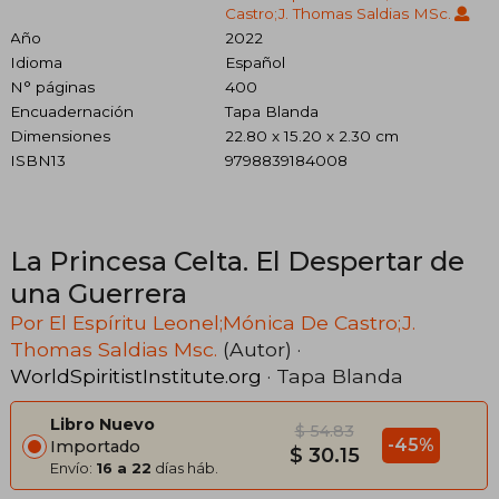
Castro;J. Thomas Saldias MSc.
Año
2022
Idioma
Español
N° páginas
400
Encuadernación
Tapa Blanda
Dimensiones
22.80 x 15.20 x 2.30 cm
ISBN13
9798839184008
La Princesa Celta. El Despertar de
una Guerrera
Por El Espíritu Leonel;Mónica De Castro;J.
Thomas Saldias Msc.
(Autor) ·
WorldSpiritistInstitute.org
· Tapa Blanda
Libro Nuevo
$ 54.83
-45%
Importado
$ 30.15
Envío:
16 a 22
días háb.