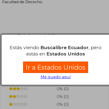
Facultad de Derecho.
Opiniones del libro
Estás viendo
Buscalibre Ecuador
, pero
estás en
Estados Unidos
¿Leíste este libro?
Inicia sesión
para poder
agregar tu propia evaluación
.
Ir a Estados Unidos
0% (0)
Me quedo aquí
0% (0)
0% (0)
0% (0)
0% (0)