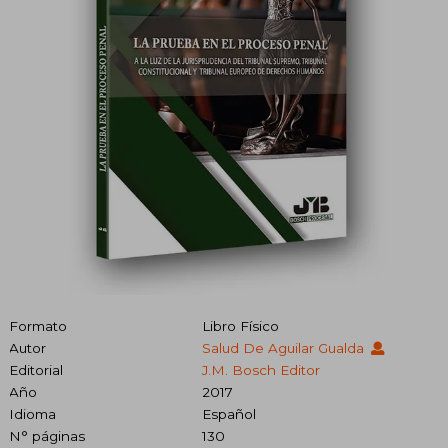
Formato
Libro Físico
Autor
Salud De Aguilar Gualda
Editorial
J.M. Bosch Editor
Año
2017
Idioma
Español
N° páginas
130