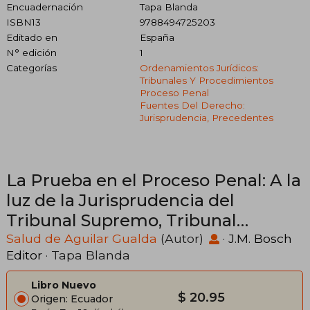
Encuadernación
Tapa Blanda
ISBN13
9788494725203
Editado en
España
N° edición
1
Categorías
Ordenamientos Jurídicos:
Tribunales Y Procedimientos
Proceso Penal
Fuentes Del Derecho:
Jurisprudencia, Precedentes
La Prueba en el Proceso Penal: A la
luz de la Jurisprudencia del
Tribunal Supremo, Tribunal
Constitucional y Tribunal Europeo
Salud de Aguilar Gualda
(Autor)
·
J.M. Bosch
Editor
· Tapa Blanda
de Derechos Humanos (Colección
Procesal J. M. Bosch Editor)
Libro Nuevo
$ 20.95
Origen: Ecuador