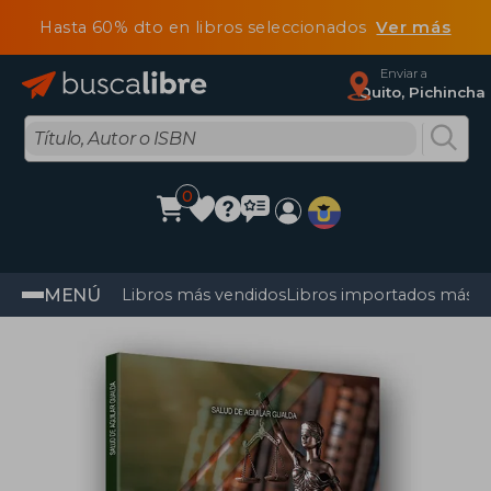
Hasta 60% dto en libros seleccionados
Ver más
Enviar a
Quito, Pichincha
0
MENÚ
Libros más vendidos
Libros importados más v