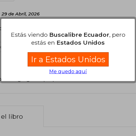
 29 de Abril, 2026
l viejo chile. Llegó en tiempo estimado y en
Estás viendo
Buscalibre Ecuador
, pero
estás en
Estados Unidos
es útil
Ir a Estados Unidos
Me quedo aquí
poder agregar tu propia evaluación
.
el libro