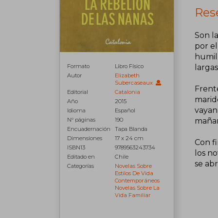
Rese
Son l
por el
humill
Formato
Libro Físico
largas
Autor
Elizabeth
Subercaseaux
Frente
Editorial
Catalonia
marido
Año
2015
vayan
Idioma
Español
N° páginas
190
mañan
Encuadernación
Tapa Blanda
Dimensiones
17 x 24 cm
Con f
ISBN13
9789563243734
los no
Editado en
Chile
se abr
Categorías
Novelas Sobre
Estilos De Vida
Contemporáneos
Novelas Sobre La
Vida Familiar