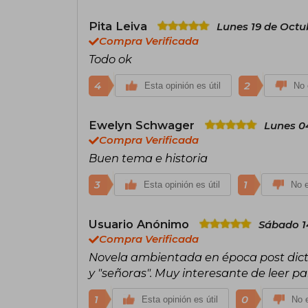
Pita Leiva
Lunes 19 de Octu
Compra Verificada
Todo ok
4
2
Esta opinión es útil
No 
Ewelyn Schwager
Lunes 0
Compra Verificada
Buen tema e historia
3
1
Esta opinión es útil
No e
Usuario Anónimo
Sábado 1
Compra Verificada
Novela ambientada en época post dict
y "señoras". Muy interesante de leer pa
1
0
Esta opinión es útil
No e