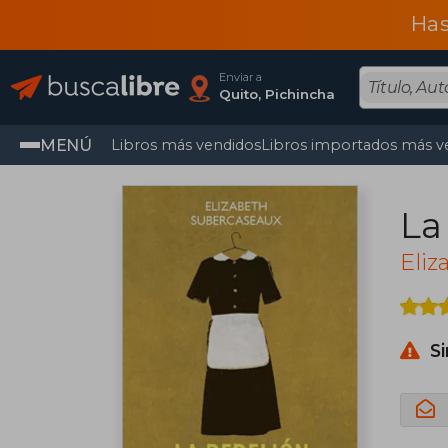
Has
Enviar a
Quito, Pichincha
MENÚ
Libros más vendidos
Libros importados más v
La
Eliz
S