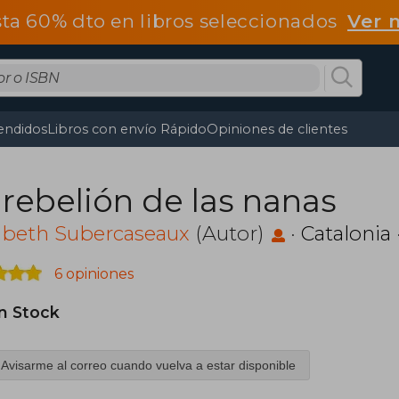
ta 60% dto en libros seleccionados
Ver 
endidos
Libros con envío Rápido
Opiniones de clientes
 rebelión de las nanas
abeth Subercaseaux
(Autor)
·
Catalonia
6 opiniones
in Stock
Avisarme al correo cuando vuelva a estar disponible