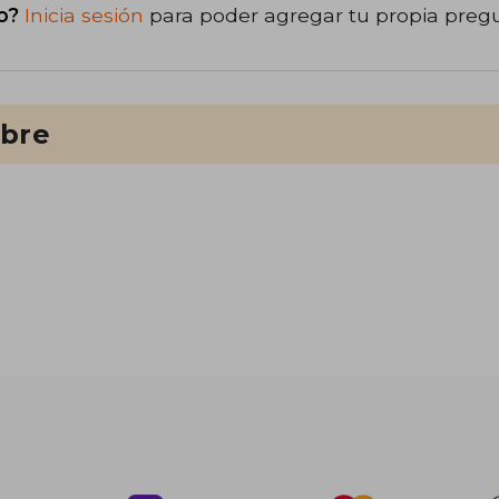
o?
Inicia sesión
para poder agregar tu propia preg
ibre