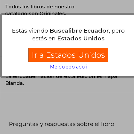
Todos los libros de nuestro
catálogo son Originales.
¿En qué Idioma está escrito el
Estás viendo
Buscalibre Ecuador
, pero
libro?
estás en
Estados Unidos
El libro está escrito en Español.
Ir a Estados Unidos
¿Cuál es la encuadernación de este libro?
Me quedo aquí
La encuadernación de esta edición es Tapa
Blanda.
Preguntas y respuestas sobre el libro