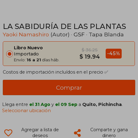
LA SABIDURÍA DE LAS PLANTAS
Yaoki Namashiro
(Autor) ·
GSF
· Tapa Blanda
Libro Nuevo
$ 36.25
-45%
Importado
$ 19.94
Envío:
16 a 21
días háb.
Costos de importación incluídos en el precio ✅
Comprar
Llega entre
el 31 Ago
y
el 09 Sep
a
Quito, Pichincha
.
Seleccionar ubicación
Agregar a lista de
Comparte y gana
deseos
dinero