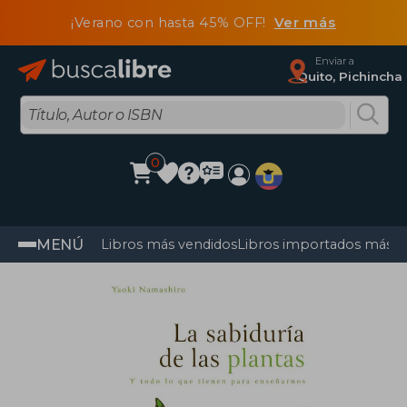
¡Verano con hasta 45% OFF!
Ver más
Enviar a
Quito, Pichincha
0
MENÚ
Libros más vendidos
Libros importados más v