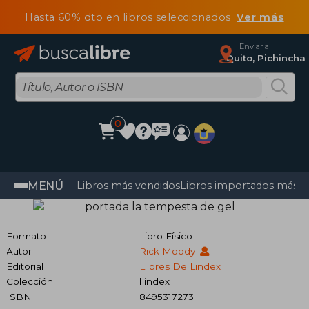
Hasta 60% dto en libros seleccionados
Ver más
Enviar a
Quito, Pichincha
0
MENÚ
Libros más vendidos
Libros importados más v
Formato
Libro Físico
Autor
Rick Moody
Editorial
Llibres De Lindex
Colección
l index
ISBN
8495317273