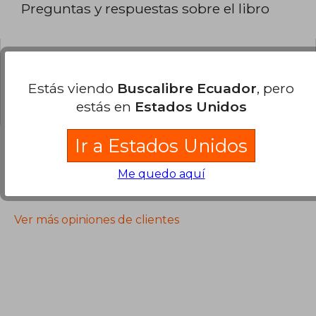
Preguntas y respuestas sobre el libro
¿Tienes una pregunta sobre el libro?
Inicia
Estás viendo
Buscalibre Ecuador
, pero
sesión
para poder agregar tu propia pregunta.
estás en
Estados Unidos
Ir a Estados Unidos
Me quedo aquí
Opiniones sobre Buscalibre
Ver más opiniones de clientes