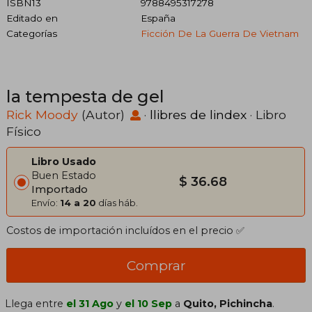
ISBN13
9788495317278
Editado en
España
Categorías
Ficción De La Guerra De Vietnam
la tempesta de gel
Rick Moody
(Autor)
·
llibres de lindex
· Libro
Físico
Libro Usado
Buen Estado
$ 36.68
Importado
Envío:
14 a 20
días háb.
Costos de importación incluídos en el precio ✅
Comprar
Llega entre
el 31 Ago
y
el 10 Sep
a
Quito, Pichincha
.