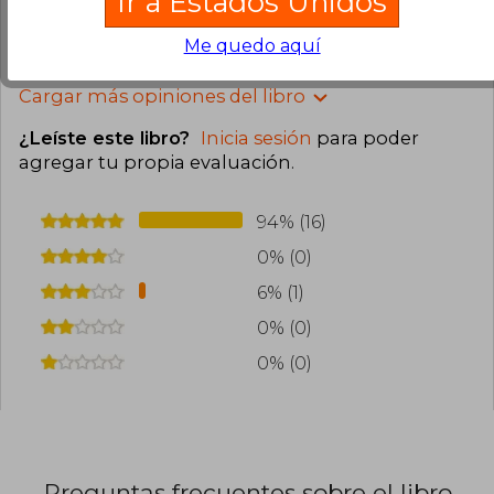
Ir a Estados Unidos
0
0
Esta opinión es útil
No es útil
Me quedo aquí
Cargar más opiniones del libro
¿Leíste este libro?
Inicia sesión
para poder
agregar tu propia evaluación
.
94% (16)
0% (0)
6% (1)
0% (0)
0% (0)
Preguntas frecuentes sobre el libro