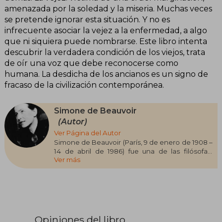
amenazada por la soledad y la miseria. Muchas veces
se pretende ignorar esta situación. Y no es
infrecuente asociar la vejez a la enfermedad, a algo
que ni siquiera puede nombrarse. Este libro intenta
descubrir la verdadera condición de los viejos, trata
de oír una voz que debe reconocerse como
humana. La desdicha de los ancianos es un signo de
fracaso de la civilización contemporánea.
Simone de Beauvoir
(Autor)
Ver Página del Autor
Simone de Beauvoir (París, 9 de enero de 1908 –
14 de abril de 1986) fue una de las filósofas,
Ver más
escritoras y ensayistas más influyentes del siglo
XX, figura clave del existencialismo y referente
internacional del feminismo. Se formó en
filosofía en la Sorbona, donde conoció a Jean-
Paul Sartre, con quien mantuvo una célebre
relación intelectual y personal que marcaría su
vida y pensamiento. Publicó obras
Opiniones del libro