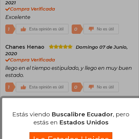
2021
Compra Verificada
Excelente
1
0
Esta opinión es útil
No es útil
Chanes Henao
Domingo 07 de Junio,
2020
Compra Verificada
llego en el tiempo estipulado, y llego en muy buen
estado.
1
0
Esta opinión es útil
No es útil
Jorge Negro Asensio
Martes 02 de
Agosto, 2022
Estás viendo
Buscalibre Ecuador
, pero
Compra Verificada
estás en
Estados Unidos
Magnifica obra y buena edición. Envío a España
muy correcto, en tiempo y forma.