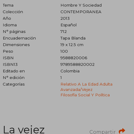
Tema
Hombre Y Sociedad
Colección
CONTEMPORANEA
Año
2013
Idioma
Español
N° páginas
712
Encuadernación
Tapa Blanda
Dimensiones
19 x 12.5 cm
Peso
100
ISBN
9588820006
ISBN13
9789588820002
Editado en
Colombia
N° edición
1
Categorías
Relativo A La Edad Adulta
Avanzada/vejez
Filosofía Social Y Política
La vejez
Compartir