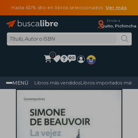
Hasta 60% dto en libros seleccionados
Ver más
Enviar a
Quito, Pichincha
0
MENÚ
Libros más vendidos
Libros importados más v