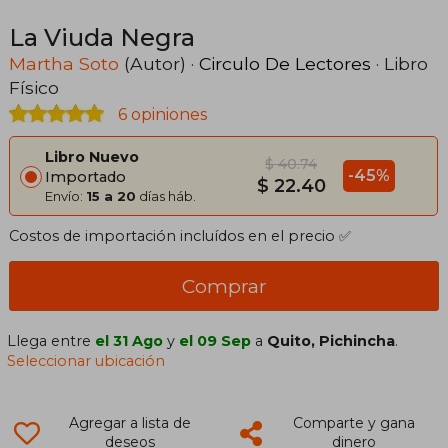
La Viuda Negra
Martha Soto
(Autor) ·
Circulo De Lectores
· Libro
Físico
6 opiniones
Libro Nuevo
$ 40.74
-45%
Importado
$ 22.40
Envío:
15 a 20
días háb.
Costos de importación incluídos en el precio ✅
Comprar
Llega entre
el 31 Ago
y
el 09 Sep
a
Quito, Pichincha
.
Seleccionar ubicación
Agregar a lista de
Comparte y gana
deseos
dinero