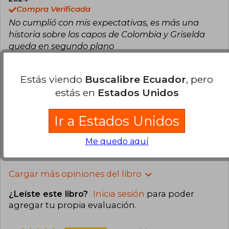
Compra Verificada
No cumplió con mis expectativas, es más una
historia sobre los capos de Colombia y Griselda
queda en segundo plano
0
0
Esta opinión es útil
No es útil
Estás viendo
Buscalibre Ecuador
, pero
estás en
Estados Unidos
Xavi Bertran
Lunes 06 de Mayo, 2024
Compra Verificada
Ir a Estados Unidos
Envio super rápido y en perfecto estado.
0
0
Esta opinión es útil
No es útil
Me quedo aquí
Cargar más opiniones del libro
¿Leíste este libro?
Inicia sesión
para poder
agregar tu propia evaluación
.