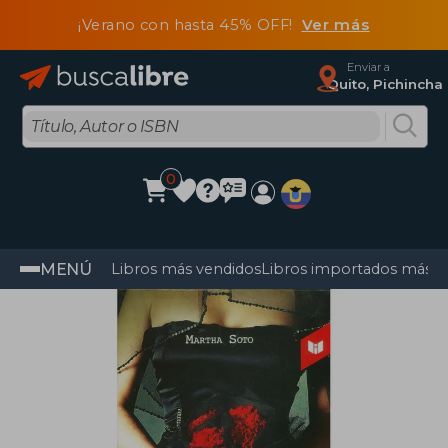
¡Verano con hasta 45% OFF!
Ver más
Enviar a
Quito, Pichincha
0
MENÚ
Libros más vendidos
Libros importados más v