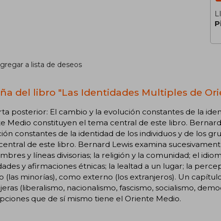
L
P
gregar a lista de deseos
ña del libro "Las Identidades Multiples de Or
ta posterior: El cambio y la evolución constantes de la iden
e Medio constituyen el tema central de este libro. Bernard
ión constantes de la identidad de los individuos y de los g
entral de este libro. Bernard Lewis examina sucesivamente
mbres y líneas divisorias; la religión y la comunidad; el idi
dades y afirmaciones étnicas; la lealtad a un lugar; la perc
o (las minorías), como externo (los extranjeros). Un capítulo 
jeras (liberalismo, nacionalismo, fascismo, socialismo, democ
ciones que de sí mismo tiene el Oriente Medio.