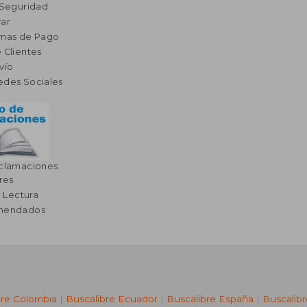
 Seguridad
ar
rmas de Pago
 Clientes
vío
edes Sociales
eclamaciones
res
a Lectura
omendados
bre Colombia
|
Buscalibre Ecuador
|
Buscalibre España
|
Buscalib