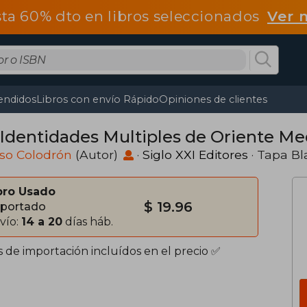
ta 60% dto en libros seleccionados
Ver 
endidos
Libros con envío Rápido
Opiniones de clientes
 Identidades Multiples de Oriente Me
so Colodrón
(Autor)
·
Siglo XXI Editores
· Tapa B
bro Usado
$ 19.96
portado
vío:
14 a 20
días háb.
s de importación incluídos en el precio ✅