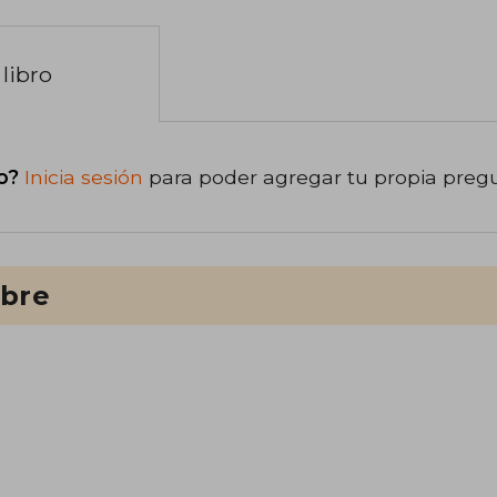
libro
o?
Inicia sesión
para poder agregar tu propia preg
ibre