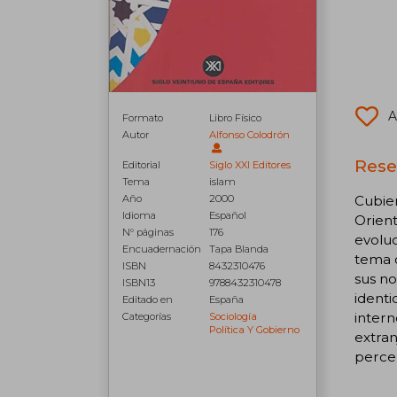
A
Formato
Libro Físico
Autor
Alfonso Colodrón
Rese
Editorial
Siglo XXI Editores
Tema
islam
Cubier
Año
2000
Idioma
Español
Orient
N° páginas
176
evoluc
Encuadernación
Tapa Blanda
tema c
ISBN
8432310476
sus no
ISBN13
9788432310478
identi
Editado en
España
intern
Categorías
Sociología
Política Y Gobierno
extran
percep