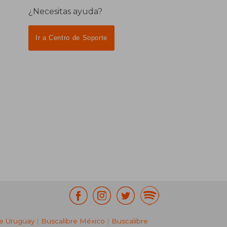
¿Necesitas ayuda?
Ir a Centro de Soporte
re Uruguay
|
Buscalibre México
|
Buscalibre