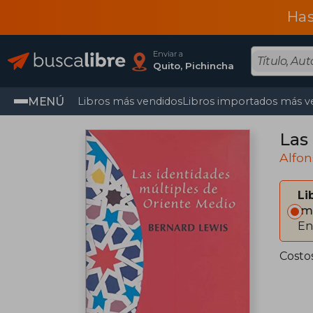
Has
Enviar a
Quito, Pichincha
MENÚ
Libros más vendidos
Libros importados más v
Las
Alfon
Li
Im
En
Costo