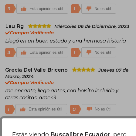
3
1
Esta opinión es útil
No es útil
Lau Rg
Miércoles 06 de Diciembre, 2023
Compra Verificada
Llegó en un buen estado y una hermosa historia
3
1
Esta opinión es útil
No es útil
Grecia Del Valle Briceño
Jueves 07 de
Marzo, 2024
Compra Verificada
me encanto, llego antes, con bolsito incluido y
otras cositas, ame<3
1
0
Esta opinión es útil
No es útil
Ruth Adriana García Quintero
Viernes
26 de Enero, 2024
Estás viendo
Buscalibre Ecuador
, pero