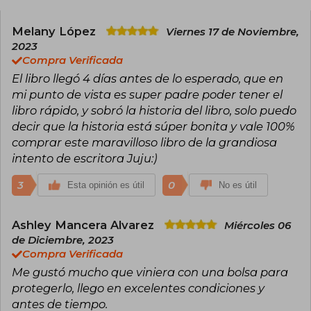
Premios Wattys por sus novelas Irresistible
propuesta en 2016 y Ciudades de Humo en 2019.
Es una de las autoras más jóvenes en conseguir
Melany López
Viernes 17 de Noviembre,
un éxito de ventas a nivel internacional.​ En 2021
2023
Antes de diciembre se posicionó entre las 10
Compra Verificada
novelas más vendidas en diversos países.​ En el
El libro llegó 4 días antes de lo esperado, que en
2022, fue la autora más vendida solo detrás de
los libros de Harry Potter. Viajó por diversos
mi punto de vista es super padre poder tener el
países y ciudades para promocionar sus
libro rápido, y sobró la historia del libro, solo puedo
historias. Por ejemplo en Madrid, donde
decir que la historia está súper bonita y vale 100%
colapsó la Gran Vía, y México, donde reunió a
comprar este maravilloso libro de la grandiosa
cientos de lectores en la FIL de Guadalajara.
intento de escritora Juju:)
3
0
Esta opinión es útil
No es útil
Ashley Mancera Alvarez
Miércoles 06
de Diciembre, 2023
Compra Verificada
Me gustó mucho que viniera con una bolsa para
protegerlo, llego en excelentes condiciones y
antes de tiempo.