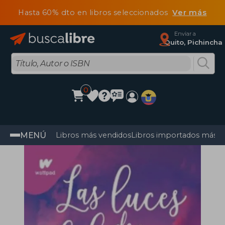
Hasta 60% dto en libros seleccionados
Ver más
Enviar a
Quito, Pichincha
0
MENÚ
Libros más vendidos
Libros importados más v