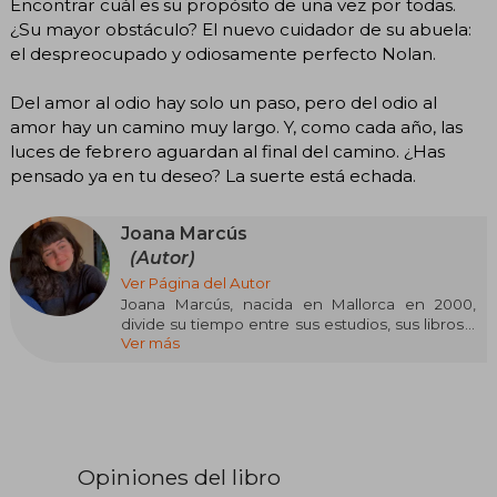
Encontrar cuál es su propósito de una vez por todas.
¿Su mayor obstáculo? El nuevo cuidador de su abuela:
el despreocupado y odiosamente perfecto Nolan.
Del amor al odio hay solo un paso, pero del odio al
amor hay un camino muy largo. Y, como cada año, las
luces de febrero aguardan al final del camino. ¿Has
pensado ya en tu deseo? La suerte está echada.
Joana Marcús
(Autor)
Ver Página del Autor
Joana Marcús, nacida en Mallorca en 2000,
divide su tiempo entre sus estudios, sus libros y
Ver más
sus mascotas. Desde pequeña supo que le
encantaba la escritura, aunque sus primeros
textos solo fueron pequeños relatos. No fue
hasta los trece años que se animó a publicar su
primera historia completa en Wattpad, donde
ha seguido escribiendo hasta la actualidad.
Opiniones del libro
En dos ocasiones ha sido ganadora de los