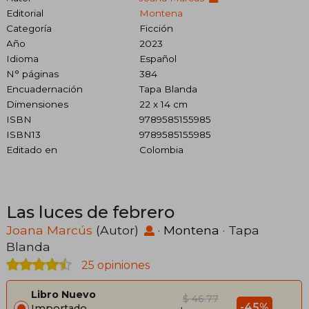
Editorial
Montena
Categoría
Ficción
Año
2023
Idioma
Español
N° páginas
384
Encuadernación
Tapa Blanda
Dimensiones
22 x 14 cm
ISBN
9789585155985
ISBN13
9789585155985
Editado en
Colombia
Las luces de febrero
Joana Marcús
(Autor)
·
Montena
· Tapa
Blanda
25 opiniones
Libro Nuevo
$ 46.77
-45%
Importado