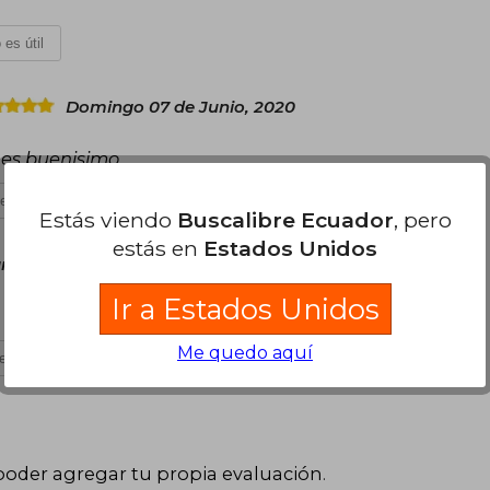
 es útil
Domingo 07 de Junio, 2020
 es buenisimo
es útil
Estás viendo
Buscalibre Ecuador
, pero
estás en
Estados Unidos
rtes 12 de Enero, 2021
Ir a Estados Unidos
Me quedo aquí
es útil
poder agregar tu propia evaluación
.