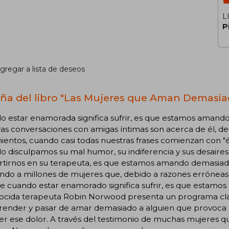
L
P
gregar a lista de deseos
ña del libro "Las Mujeres que Aman Demasia
o estar enamorada significa sufrir, es que estamos amand
as conversaciones con amigas íntimas son acerca de él, de 
ientos, cuando casi todas nuestras frases comienzan con "
 disculpamos su mal humor, su indiferencia y sus desaires e
tirnos en su terapeuta, es que estamos amando demasiado.»
do a millones de mujeres que, debido a razones erróneas,
 cuando estar enamorado significa sufrir, es que estamos
ocida terapeuta Robin Norwood presenta un programa cla
ender y pasar de amar demasiado a alguien que provoca d
r ese dolor. A través del testimonio de muchas mujeres qu