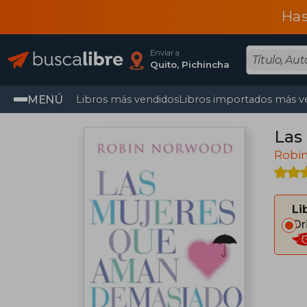
Has
Enviar a
Quito, Pichincha
MENÚ
Libros más vendidos
Libros importados más v
Las
Robi
Li
Or