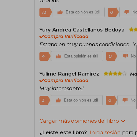
Gracias
13
0
Esta opinión es útil
No
Yury Andrea Castellanos Bedoya
Compra Verificada
Estaba en muy buenas condiciones... Y
4
0
Esta opinión es útil
No 
Yulime Rangel Ramirez
Ma
Compra Verificada
Muy interesante!!
3
0
Esta opinión es útil
No 
Cargar más opiniones del libro
¿Leíste este libro?
Inicia sesión
para 