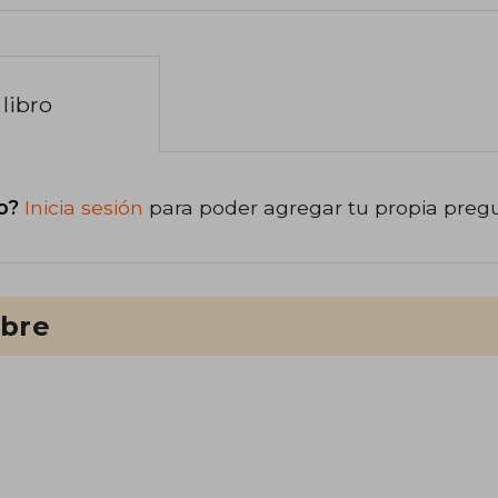
libro
o?
Inicia sesión
para poder agregar tu propia preg
ibre