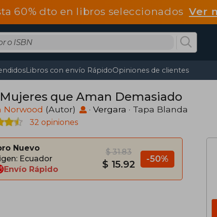
ta 60% dto en libros seleccionados
Ver 
endidos
Libros con envío Rápido
Opiniones de clientes
 Mujeres que Aman Demasiado
n Norwood
(Autor)
·
Vergara
· Tapa Blanda
32 opiniones
bro Nuevo
$ 31.83
-50%
igen: Ecuador
$ 15.92
Envío Rápido