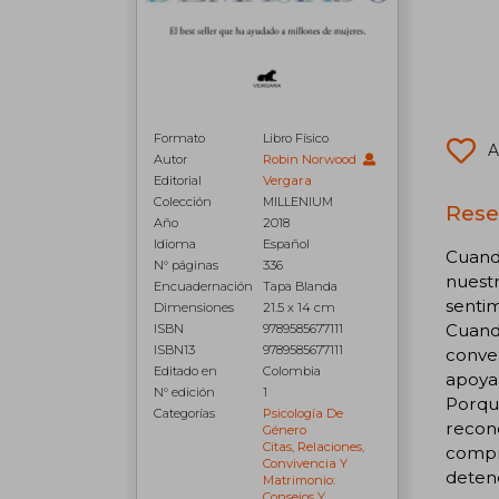
Formato
Libro Físico
A
Autor
Robin Norwood
Editorial
Vergara
Colección
MILLENIUM
Rese
Año
2018
Idioma
Español
Cuand
N° páginas
336
nuestr
Encuadernación
Tapa Blanda
sentim
Dimensiones
21.5 x 14 cm
Cuando
ISBN
9789585677111
ISBN13
9789585677111
conver
Editado en
Colombia
apoyan
N° edición
1
Porque
Categorías
Psicología De
recon
Género
Citas, Relaciones,
compr
Convivencia Y
detene
Matrimonio:
Consejos Y