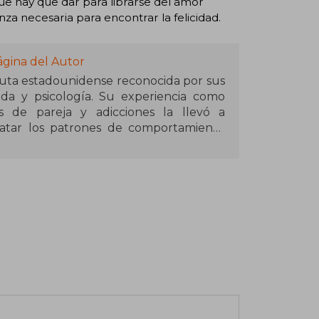
ue hay que dar para librarse del amor
nza necesaria para encontrar la felicidad.
ágina del Autor
uta estadounidense reconocida por sus
da y psicología. Su experiencia como
es de pareja y adicciones la llevó a
ratar los patrones de comportamiento
e su obra, busca ofrecer herramientas
y la recuperación emocional.
se encuentra Las mujeres que aman
a que explora las dinámicas tóxicas en
ampliamente traducido y leído en todo el
personas en la búsqueda de relaciones
toestima.