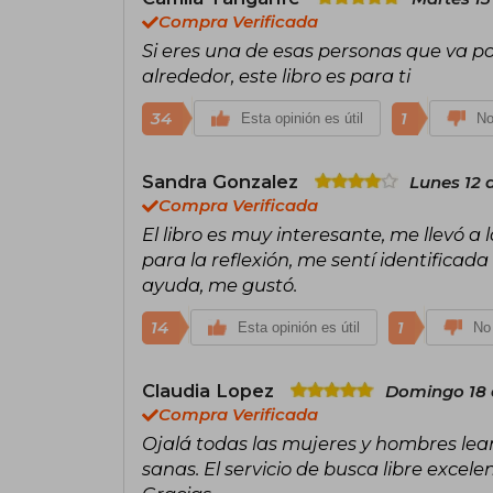
Compra Verificada
Si eres una de esas personas que va po
alrededor, este libro es para ti
34
1
Esta opinión es útil
No
Sandra Gonzalez
Lunes 12 d
Compra Verificada
El libro es muy interesante, me llevó a
para la reflexión, me sentí identificad
ayuda, me gustó.
14
1
Esta opinión es útil
No 
Claudia Lopez
Domingo 18 d
Compra Verificada
Ojalá todas las mujeres y hombres lean
sanas. El servicio de busca libre excel