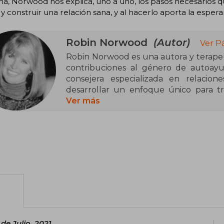
a, Norwood nos explica, uno a uno, los pasos necesarios q
 y construir una relación sana, y al hacerlo aporta la espera
Robin Norwood
(Autor)
Ver P
Robin Norwood es una autora y terape
contribuciones al género de autoayu
consejera especializada en relacion
desarrollar un enfoque único para t
dañinos en las relaciones. A través d
Ver más
prácticas para el crecimiento personal 
Entre sus libros más destacados 
demasiado (1985), una obra emblemátic
las relaciones románticas. Este libro, 
mundo, ha sido una guía para muchas 
saludables y el fortalecimiento de la au
de Julio, 2021