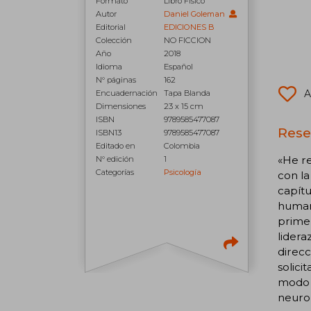
Formato
Libro Físico
Autor
Daniel Goleman
Editorial
EDICIONES B
Colección
NO FICCION
Año
2018
Idioma
Español
N° páginas
162
A
Encuadernación
Tapa Blanda
Dimensiones
23 x 15 cm
ISBN
9789585477087
Rese
ISBN13
9789585477087
Editado en
Colombia
«He re
N° edición
1
Categorías
Psicología
con la
capítu
humano
primer
lidera
direcc
solici
modo e
neurop