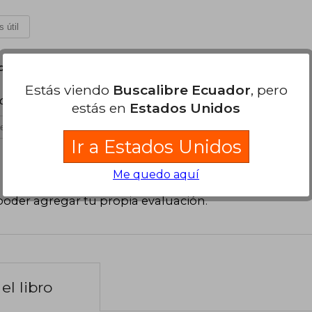
 útil
 de Noviembre, 2022
Estás viendo
Buscalibre Ecuador
, pero
ido del liderazgo en nosotros
estás en
Estados Unidos
es útil
Ir a Estados Unidos
Me quedo aquí
poder agregar tu propia evaluación
.
el libro