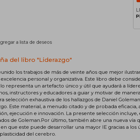
L
P
gregar a lista de deseos
ña del libro "Liderazgo"
unido los trabajos de más de veinte años que mejor ilustran
 excelencia personal y organizativa. Este libro debe consid
lo representa un artefacto único y útil que ayudará a líder
s, instructores y educadores a guiar y motivar de manera
a selección exhaustiva de los hallazgos de Daniel Golema
zgo. Este material, a menudo citado y de probada eficacia, 
ión, ejecución e innovación. La presente selección incluye,
tados de Goleman.Por último, también abre una nueva vía qu
n que este puede desarrollar una mayor IE gracias a los 
lasticidad del cerebro.