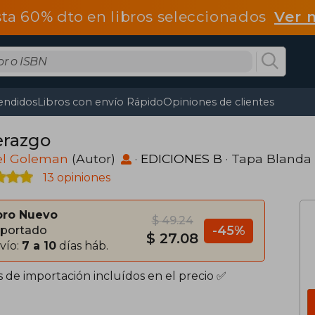
ta 60% dto en libros seleccionados
Ver 
endidos
Libros con envío Rápido
Opiniones de clientes
erazgo
el Goleman
(Autor)
·
EDICIONES B
· Tapa Blanda
13 opiniones
bro Nuevo
$ 49.24
-45%
portado
$ 27.08
vío:
7 a 10
días háb.
s de importación incluídos en el precio ✅