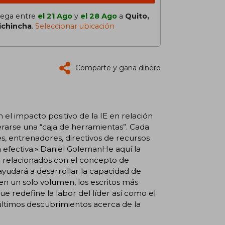
lega entre
el 21 Ago
y
el 28 Ago
a
Quito,
ichincha
.
Seleccionar ubicación
Comparte y gana dinero
 el impacto positivo de la IE en relación
erarse una “caja de herramientas”. Cada
es, entrenadores, directivos de recursos
 efectiva.» Daniel GolemanHe aquí la
n relacionados con el concepto de
ayudará a desarrollar la capacidad de
 en un solo volumen, los escritos más
e redefine la labor del líder así como el
últimos descubrimientos acerca de la