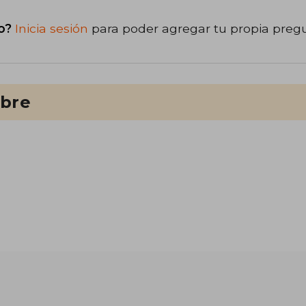
o?
Inicia sesión
para poder agregar tu propia preg
ibre