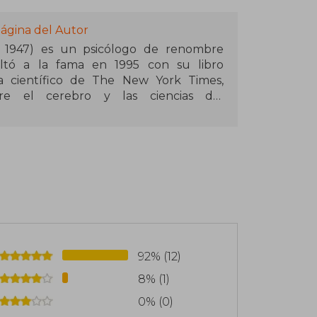
ágina del Autor
a, 1947) es un psicólogo de renombre
Saltó a la fama en 1995 con su libro
ta científico de The New York Times,
re el cerebro y las ciencias del
veces al Premio Pulitzer y recibió el
ón Estadounidense de Psicología por sus
hires (Estados Unidos). Su sitio web es:
92% (12)
8% (1)
0% (0)