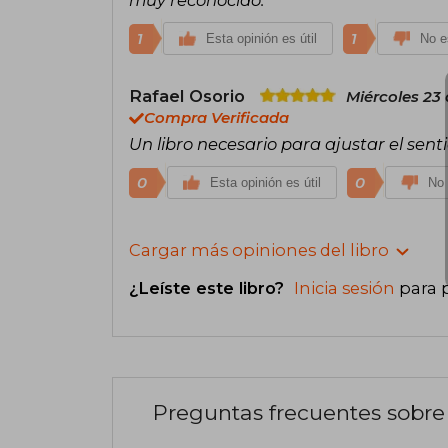
1
1
Esta opinión es útil
No es
Rafael Osorio
Miércoles 23
Compra Verificada
Un libro necesario para ajustar el sent
0
0
Esta opinión es útil
No 
Cargar más opiniones del libro
¿Leíste este libro?
Inicia sesión
para 
Preguntas frecuentes sobre 