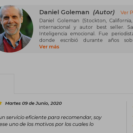
Daniel Goleman
(Autor)
Ver P
Daniel Goleman (Stockton, Californi
internacional y autor best seller. 
Inteligencia emocional. Fue periodis
donde escribió durante años sob
comportamiento. Ha sido nominado dos 
Ver más
Premio a la Trayectoria de la Asociaci
escritos. Actualmente, vive en los Berks
DanielGoleman.info
Martes 09 de Junio, 2020
 un servicio eficiente para recomendar, soy
se uno de los motivos por los cuales lo