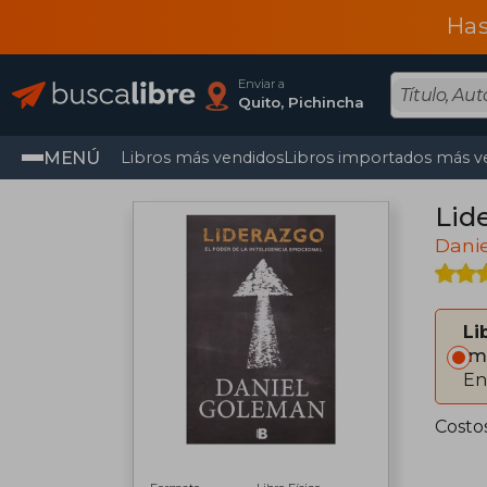
Has
Enviar a
Quito, Pichincha
MENÚ
Libros más vendidos
Libros importados más v
Lid
Dani
Li
Im
En
Costo