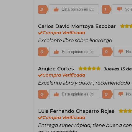
3
1
Esta opinión es útil
No e
Carlos David Montoya Escobar
Compra Verificada
Excelente libro sobre liderazgo
0
0
Esta opinión es útil
No 
Angiee Cortes
Jueves 13 de
Compra Verificada
Excelente libro y autor , recomendado
0
0
Esta opinión es útil
No 
Luis Fernando Chaparro Rojas
Compra Verificada
Entrega super rápida, tiene buena comp
muy reconocido.