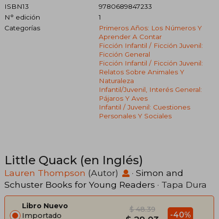
ISBN13
9780689847233
N° edición
1
Categorías
Primeros Años: Los Números Y
Aprender A Contar
Ficción Infantil / Ficción Juvenil:
Ficción General
Ficción Infantil / Ficción Juvenil:
Relatos Sobre Animales Y
Naturaleza
Infantil/juvenil, Interés General:
Pájaros Y Aves
Infantil / Juvenil: Cuestiones
Personales Y Sociales
Little Quack (en Inglés)
Lauren Thompson
(Autor)
·
Simon and
Schuster Books for Young Readers
· Tapa Dura
Libro Nuevo
$ 48.39
-40%
Importado