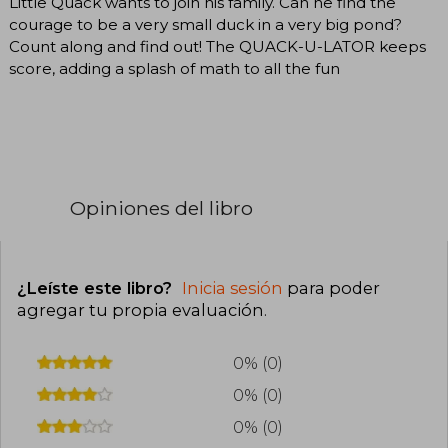
Little Quack wants to join his family. Can he find the
courage to be a very small duck in a very big pond?
Count along and find out! The QUACK-U-LATOR keeps
score, adding a splash of math to all the fun
Opiniones del libro
¿Leíste este libro?
Inicia sesión
para poder
agregar tu propia evaluación
.
0% (0)
0% (0)
0% (0)