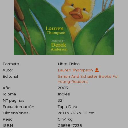
Formato
Libro Físico
Autor
Lauren Thompson
Editorial
Simon And Schuster Books For
Young Readers
Año
2003
Idioma
Inglés
N° páginas
32
Encuadernación
Tapa Dura
Dimensiones
26.0 x 26.3 x 1.0 cm
Peso
0.44 kg.
ISBN
0689847238