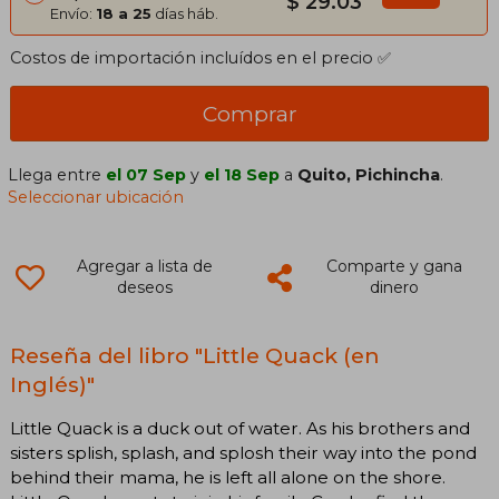
$ 29.03
Envío:
18 a 25
días háb.
Costos de importación incluídos en el precio ✅
Comprar
Llega entre
el 07 Sep
y
el 18 Sep
a
Quito, Pichincha
.
Seleccionar ubicación
Agregar a lista de
Comparte y gana
deseos
dinero
Reseña del libro "Little Quack (en
Inglés)"
Little Quack is a duck out of water. As his brothers and
sisters splish, splash, and splosh their way into the pond
behind their mama, he is left all alone on the shore.