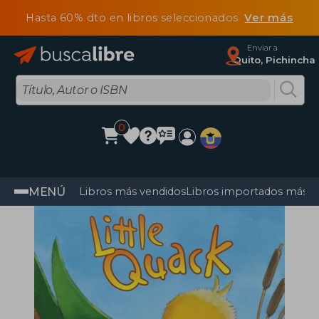
Hasta 60% dto en libros seleccionados
Ver más
Enviar a
Quito, Pichincha
0
MENÚ
Libros más vendidos
Libros importados más v