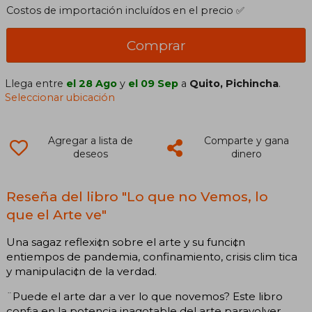
Costos de importación incluídos en el precio ✅
Comprar
Llega entre
el 28 Ago
y
el 09 Sep
a
Quito, Pichincha
.
Seleccionar ubicación
Agregar a lista de
Comparte y gana
deseos
dinero
Reseña del libro "Lo que no Vemos, lo
que el Arte ve"
Una sagaz reflexi¢n sobre el arte y su funci¢n
entiempos de pandemia, confinamiento, crisis clim tica
y manipulaci¢n de la verdad.
¨Puede el arte dar a ver lo que novemos? Este libro
conf¡a en la potencia inagotable del arte paravolver