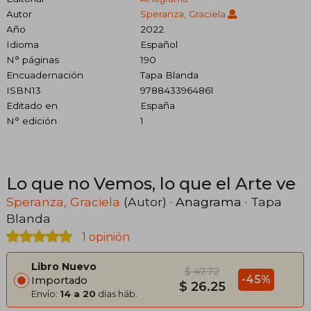
Autor
Speranza, Graciela
Año
2022
Idioma
Español
N° páginas
190
Encuadernación
Tapa Blanda
ISBN13
9788433964861
Editado en
España
N° edición
1
Lo que no Vemos, lo que el Arte ve
Speranza, Graciela
(Autor) ·
Anagrama
· Tapa
Blanda
1 opinión
Libro Nuevo
$ 47.72
-45%
Importado
$ 26.25
Envío:
14 a 20
días háb.