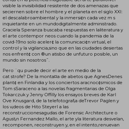
visible la invisibilidad resistente de dos amenazas que
seciernen sobre el hombre y el planeta en el siglo XXI:
el descalabroambiental y la inmersi¢n cada vez m s
inquietante en un mundodigitalmente administrado.
Graciela Speranza buscaba respuestas en laliteratura y
el arte contempor neos cuando la pandemia de la
covid-19no solo aceler¢ la comunicaci¢n virtual, el
control y la vigilancia,sino que en las ciudades desiertas
nos enfrent¢ con ®un atisbo de unfuturo posible, un
mundo sin nosotros¯.
Pero ¨qu puede decir el arte en medio de la
cat strofe? De la monta¤a de abetos que AgnesDenes
plant¢ en Finlandia y los conciertos aracnoc¢smicos de
Tom sSaraceno a las novelas fragmentarias de Olga
Tokarczuk y Jenny Offilly los ensayos breves de Karl
Ove Knusgard, de la telefotograf¡a deTrevor Paglen y
los v¡deos de Hito Steyerl a las
reconstruccionesagudas de Forensic Architecture o
Agust¡n Fernandez Mallo, el arte yla literatura desvelan,
recomponen, reconstruyen y, en el intento,renuevan