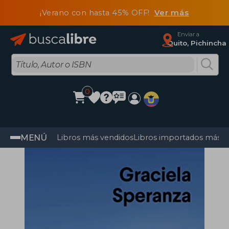
¡Verano con hasta 45% OFF!
Ver más
Enviar a
Quito, Pichincha
0
MENÚ
Libros más vendidos
Libros importados más v