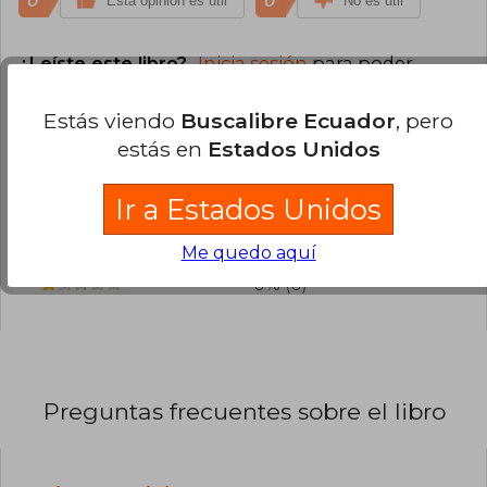
0
0
Esta opinión es útil
No es útil
¿Leíste este libro?
Inicia sesión
para poder
agregar tu propia evaluación
.
Estás viendo
Buscalibre Ecuador
, pero
100% (1)
estás en
Estados Unidos
0% (0)
Ir a Estados Unidos
0% (0)
0% (0)
Me quedo aquí
0% (0)
Preguntas frecuentes sobre el libro