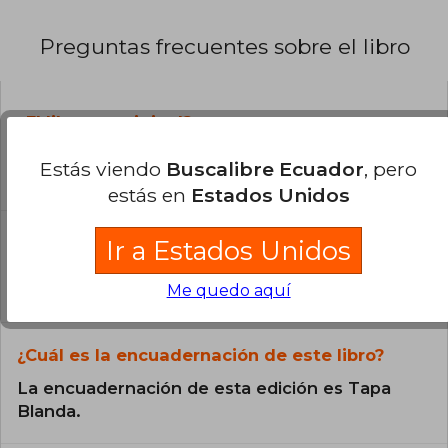
Preguntas frecuentes sobre el libro
¿El libro es original?
Todos los libros de nuestro
Estás viendo
Buscalibre Ecuador
, pero
catálogo son Originales.
estás en
Estados Unidos
¿En qué Idioma está escrito el
Ir a Estados Unidos
libro?
El libro está escrito en Español.
Me quedo aquí
¿Cuál es la encuadernación de este libro?
La encuadernación de esta edición es Tapa
Blanda.