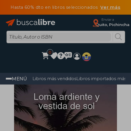
Hasta 60% dto en libros seleccionados
Ver más
Enviar a
Quito, Pichincha
0
MENÚ
Libros más vendidos
Libros importados más v