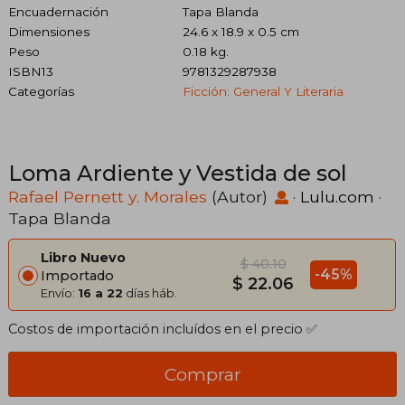
Encuadernación
Tapa Blanda
Dimensiones
24.6 x 18.9 x 0.5 cm
Peso
0.18 kg.
ISBN13
9781329287938
Categorías
Ficción: General Y Literaria
Loma Ardiente y Vestida de sol
Rafael Pernett y. Morales
(Autor)
·
Lulu.com
·
Tapa Blanda
Libro Nuevo
$ 40.10
-45%
Importado
$ 22.06
Envío:
16 a 22
días háb.
Costos de importación incluídos en el precio ✅
Comprar