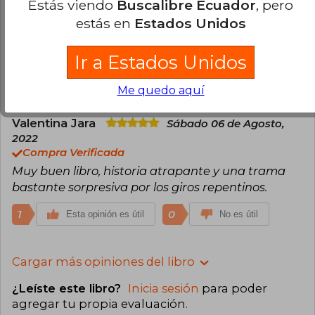
Estás viendo
Buscalibre Ecuador
, pero
Dafne Fredes
Miércoles 17 de
estás en
Estados Unidos
Noviembre, 2021
Compra Verificada
Es hermoso
Ir a Estados Unidos
1
0
Esta opinión es útil
No es útil
Me quedo aquí
Valentina Jara
Sábado 06 de Agosto,
2022
Compra Verificada
Muy buen libro, historia atrapante y una trama
bastante sorpresiva por los giros repentinos.
1
0
Esta opinión es útil
No es útil
Cargar más opiniones del libro
¿Leíste este libro?
Inicia sesión
para poder
agregar tu propia evaluación
.