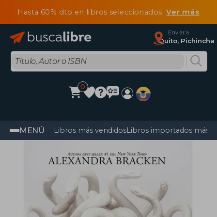
Hasta 60% dto en libros seleccionados
Ver más
Enviar a
Quito, Pichincha
0
MENÚ
Libros más vendidos
Libros importados más v