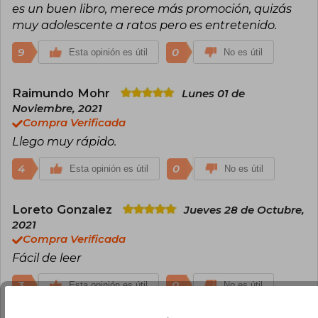
es un buen libro, merece más promoción, quizás
han sido éxitos de ventas en The New York
Times y traducidos a múltiples idiomas.
muy adolescente a ratos pero es entretenido.
9
0
Esta opinión es útil
No es útil
Raimundo Mohr
Lunes 01 de
Noviembre, 2021
Compra Verificada
Llego muy rápido.
4
0
Esta opinión es útil
No es útil
Loreto Gonzalez
Jueves 28 de Octubre,
2021
Compra Verificada
Fácil de leer
3
0
Esta opinión es útil
No es útil