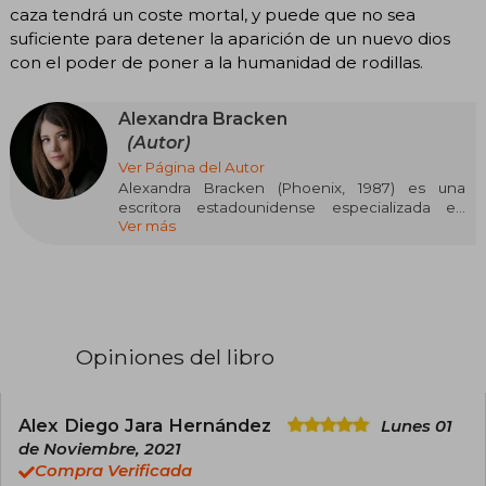
caza tendrá un coste mortal, y puede que no sea
suficiente para detener la aparición de un nuevo dios
con el poder de poner a la humanidad de rodillas.
Alexandra Bracken
(Autor)
Ver Página del Autor
Alexandra Bracken (Phoenix, 1987) es una
escritora estadounidense especializada en
Ver más
literatura juvenil de fantasía y ciencia ficción.
Estudió Historia e Inglés en el College of William
& Mary y trabajó en la industria editorial antes de
dedicarse por completo a la escritura. Su
primera novela, Brightly Woven (2010), fue
reconocida por Publishers Weekly y quedó
finalista en los Goodreads Choice Awards como
Opiniones del libro
Mejor Debut.
Su obra más conocida es la saga Mentes
Poderosas, que incluye Mentes Poderosas
Alex Diego Jara Hernández
Lunes 01
(2012). Además, ha escrito adaptaciones como
de Noviembre, 2021
Star Wars: Una Nueva Esperanza – La Princesa,
Compra Verificada
el Sinvergüenza y el Granjero (2015). Sus libros