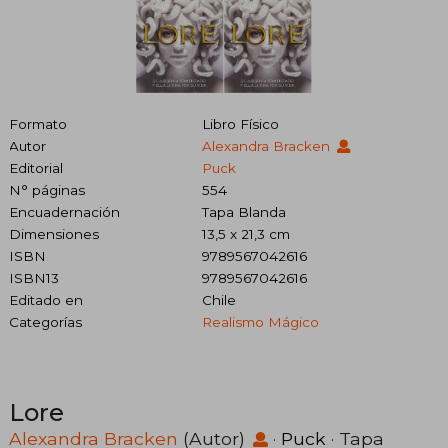
Formato
Libro Físico
Autor
Alexandra Bracken
Editorial
Puck
N° páginas
554
Encuadernación
Tapa Blanda
Dimensiones
13,5 x 21,3 cm
ISBN
9789567042616
ISBN13
9789567042616
Editado en
Chile
Categorías
Realismo Mágico
Lore
Alexandra Bracken
(Autor)
·
Puck
· Tapa