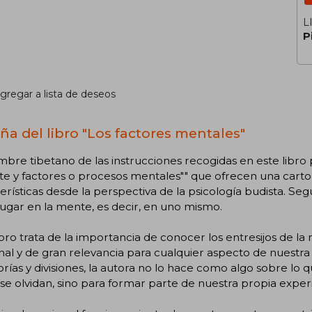
L
P
gregar a lista de deseos
ña del libro "Los factores mentales"
mbre tibetano de las instrucciones recogidas en este libro 
e y factores o procesos mentales"" que ofrecen una cartog
erísticas desde la perspectiva de la psicología budista. Segú
lugar en la mente, es decir, en uno mismo.
ibro trata de la importancia de conocer los entresijos de 
al y de gran relevancia para cualquier aspecto de nuestra vi
rías y divisiones, la autora no lo hace como algo sobre l
se olvidan, sino para formar parte de nuestra propia experi