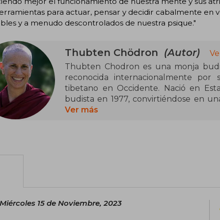
iendo mejor el funcionamiento de nuestra mente y sus atr
rramientas para actuar, pensar y decidir cabalmente en v
bles y a menudo descontrolados de nuestra psique."
Thubten Chödron
(Autor)
Ve
Thubten Chodron es una monja budist
reconocida internacionalmente por 
tibetano en Occidente. Nació en Es
budista en 1977, convirtiéndose en un
en recibir la ordenación completa dentr
Ver más
del XIV Dalái Lama, con quien ha estud
Pertenece a la tradición Gelug del budi
de enseñanza claro, accesible y profu
impartido enseñanzas en numerosos pa
diálogos interreligiosos y encuentros so
Es autora y coautora de numerosos 
Miércoles 15 de Noviembre, 2023
psicología budista. Destaca especialme
Compassion, escrita junto con el 