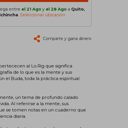
lega entre
el 21 Ago
y
el 28 Ago
a
Quito,
ichincha
.
Seleccionar ubicación
Comparte y gana dinero
pertececen al Lo.Rig que significa
rafía de lo que es la mente y sus
n el Buda, toda la práctica espiritual
la mente, un tema de profundo calado
da. Al referirse a la mente, sus
o que se tomen notas en un cuaderno que
encia diaria.