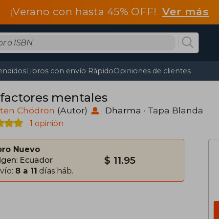
¡Verano con hasta 45% OFF!
Ver más
endidos
Libros con envío Rápido
Opiniones de clientes
 factores mentales
ten Chödron
(Autor)
·
Dharma
· Tapa Blanda
1 opinión
bro Nuevo
$ 11.95
igen: Ecuador
vío:
8 a 11
días háb.