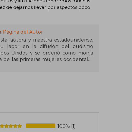
ibutos y limitaciones tendremos muchas
ez de dejarnos llevar por aspectos poco
r Página del Autor
a, autora y maestra estadounidense,
su labor en la difusión del budismo
tados Unidos y se ordenó como monja
a de las primeras mujeres occidentales
o de la tradición tibetana. Es discípula
iado y colaborado durante décadas.
smo tibetano y es conocida por su estilo
ndamente práctico. Thubten Chodron ha
íses y ha participado activamente en
bre ética, compasión y paz.
libros sobre budismo, meditación y
nte la serie The Library of Wisdom and
100% (1)
Dalái Lama, que presenta de manera