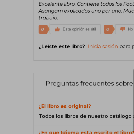
Excelente libro. Contiene todos los Fac
Asangam explicados uno por uno. Muc
trabajo.
0
0
Esta opinión es útil
No 
¿Leíste este libro?
Inicia sesión
para 
Preguntas frecuentes sobre 
¿El libro es original?
Todos los libros de nuestro catálogo 
¿En qué Idioma está escrito el libro