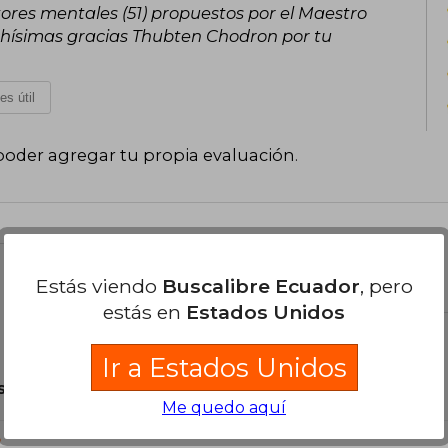
tores mentales (51) propuestos por el Maestro
sistemática el camino budista. En 2003
hísimas gracias Thubten Chodron por tu
de Washington, uno de los primeros 
monjes y monjas occidentales en Estado
el desarrollo del budismo contemporá
es útil
poder agregar tu propia evaluación
.
el libro
Estás viendo
Buscalibre Ecuador
, pero
estás en
Estados Unidos
Ir a Estados Unidos
son Originales.
Me quedo aquí
?