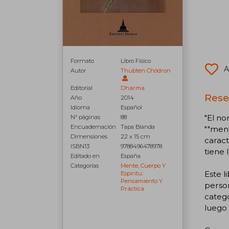
Formato
Libro Físico
A
Autor
Thubten Chödron
Editorial
Dharma
Rese
Año
2014
Idioma
Español
"El no
N° páginas
88
Encuadernación
Tapa Blanda
""ment
Dimensiones
22 x 15 cm
caract
ISBN13
9788496478978
tiene 
Editado en
España
Categorías
Mente, Cuerpo Y
Este l
Espíritu:
Pensamiento Y
person
Práctica
catego
luego 