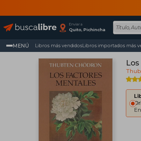
Enviar a
Quito, Pichincha
MENÚ
Libros más vendidos
Libros importados más v
Los
Thub
Li
Or
En