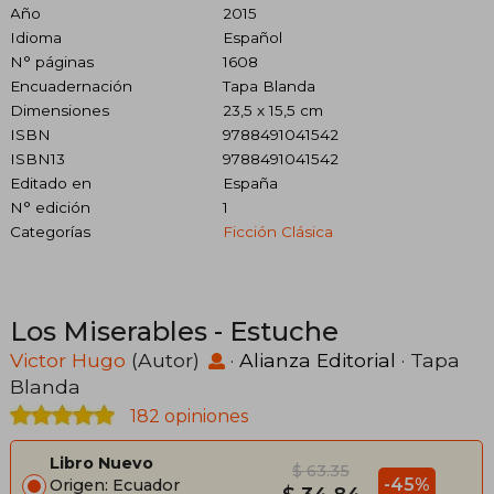
Año
2015
Idioma
Español
N° páginas
1608
Encuadernación
Tapa Blanda
Dimensiones
23,5 x 15,5 cm
ISBN
9788491041542
ISBN13
9788491041542
Editado en
España
N° edición
1
Categorías
Ficción Clásica
Los Miserables - Estuche
Victor Hugo
(Autor)
·
Alianza Editorial
· Tapa
Blanda
182 opiniones
Libro Nuevo
$ 63.35
-45%
Origen: Ecuador