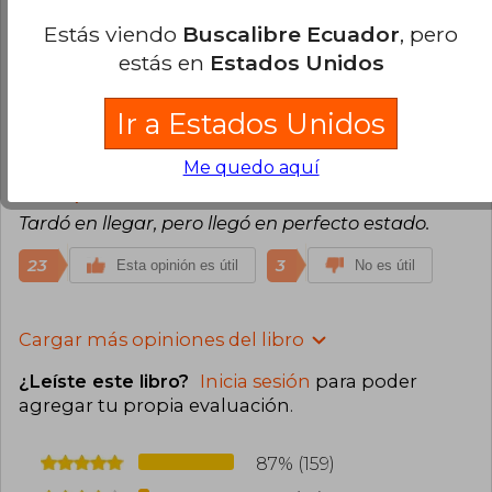
Hermoso ejemplar, muy bonito, muy elegante. Ya
Estás viendo
Buscalibre Ecuador
, pero
lo empecé a leer, y de igual forma maravilloso.
estás en
Estados Unidos
26
1
Esta opinión es útil
No es útil
Ir a Estados Unidos
Cristian Alvarez
Miércoles 28 de
Me quedo aquí
Octubre, 2020
Compra Verificada
Tardó en llegar, pero llegó en perfecto estado.
23
3
Esta opinión es útil
No es útil
Cargar más opiniones del libro
¿Leíste este libro?
Inicia sesión
para poder
agregar tu propia evaluación
.
87% (159)