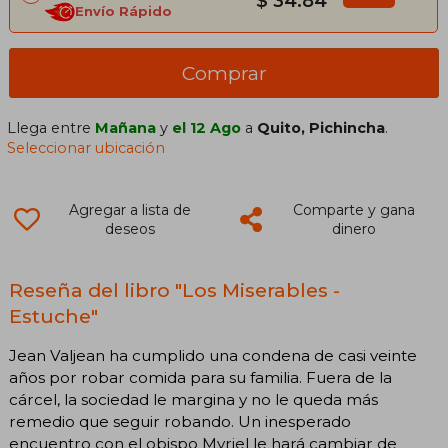
$ 34.84
Envío Rápido
Comprar
Llega entre
Mañana
y
el 12 Ago
a
Quito, Pichincha
.
Seleccionar ubicación
Agregar a lista de
Comparte y gana
deseos
dinero
Reseña del libro "Los Miserables -
Estuche"
Jean Valjean ha cumplido una condena de casi veinte
años por robar comida para su familia. Fuera de la
cárcel, la sociedad le margina y no le queda más
remedio que seguir robando. Un inesperado
encuentro con el obispo Myriel le hará cambiar de