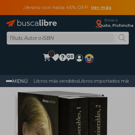
¡Verano con hasta 45% OFF!
Ver más
Enviar a
Quito, Pichincha
0
MENÚ
Libros más vendidos
Libros importados más v