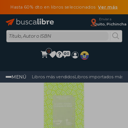
Hasta 60% dto en libros seleccionados
Ver más
Enviar a
Quito, Pichincha
0
MENÚ
Libros más vendidos
Libros importados más v