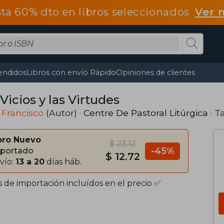
ta 60% dto en libros seleccionados
Ver 
endidos
Libros con envío Rápido
Opiniones de clientes
Vicios y las Virtudes
 Francisco
(Autor) ·
Centre De Pastoral Litúrgica
· T
bro Nuevo
$ 23.12
-45%
portado
$ 12.72
vío:
13 a 20
días háb.
s de importación incluídos en el precio ✅