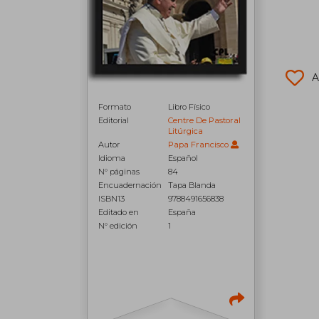
A
Formato
Libro Físico
Editorial
Centre De Pastoral
Litúrgica
Autor
Papa Francisco
Idioma
Español
N° páginas
84
Encuadernación
Tapa Blanda
ISBN13
9788491656838
Editado en
España
N° edición
1