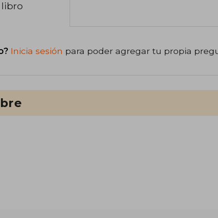
libro
o?
Inicia sesión
para poder agregar tu propia preg
ibre