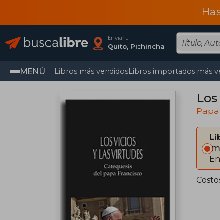
Has
Enviar a
Quito, Pichincha
MENÚ
Libros más vendidos
Libros importados más v
Los 
Papa
Li
Im
En
Costo