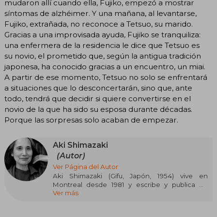
mudaron allí cuando ella, Fujiko, empezó a mostrar
síntomas de alzhéimer. Y una mañana, al levantarse,
Fujiko, extrañada, no reconoce a Tetsuo, su marido.
Gracias a una improvisada ayuda, Fujiko se tranquiliza:
una enfermera de la residencia le dice que Tetsuo es
su novio, el prometido que, según la antigua tradición
japonesa, ha conocido gracias a un encuentro, un miai.
A partir de ese momento, Tetsuo no solo se enfrentará
a situaciones que lo desconcertarán, sino que, ante
todo, tendrá que decidir si quiere convertirse en el
novio de la que ha sido su esposa durante décadas.
Porque las sorpresas solo acaban de empezar.
Aki Shimazaki
(Autor)
Ver Página del Autor
Aki Shimazaki (Gifu, Japón, 1954) vive en
Montreal desde 1981 y escribe y publica en
Ver más
francés desde 1991. Es autora de cuatro
pentalogías, cuyos libros pueden leerse
separadamente. Sus obras, traducidas a