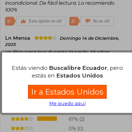
incondicional. De fácil lectura. Lo recomiendo
100%
0
0
Esta opinión es útil
No es útil
Ln Mensa
Domingo 14 de Diciembre,
2025
un libro para leer durante la tarde. Muchas
analogías y unas pocas lágrimas de emoción
Estás viendo
Buscalibre Ecuador
, pero
0
0
Esta opinión es útil
No es útil
estás en
Estados Unidos
¿Leíste este libro?
Inicia sesión
para poder
Ir a Estados Unidos
agregar tu propia evaluación
.
Me quedo aquí
33% (1)
67% (2)
0% (0)