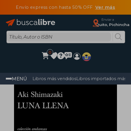
Envío express con hasta 50% OFF
Ver más
Enviar a
Quito, Pichincha
0
MENÚ
Libros más vendidos
Libros importados más v