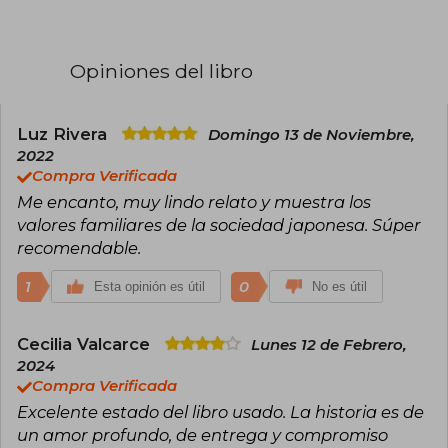
numerosos idiomas, han obtenido galardones
como el Prix Ringuet, el Prix Canada Japon, el
Prix du Gouverneur Général du Canada o el Prix
Asie de la Asociación de Escritores en Lengua
Opiniones del libro
Francesa. Suzuran (Canada-Japan Literary
Award 2023), que inicia la pentalogía más
reciente de la autora, relata la sutil relación
entre las hijas del matrimonio protagonista de
Luz Rivera
Domingo 13 de Noviembre,
Luna llena, que ya ha cosechado un gran éxito.
2022
Con Una joven en Tokio, añadimos un capítulo
Compra Verificada
más a la historia de la familia Niré, un fresco que
Me encanto, muy lindo relato y muestra los
nos sumerge en el Japón actual en un relato
lleno de sutileza, engañosamente ligero, del
valores familiares de la sociedad japonesa. Súper
que emerge una poderosa protagonista.
recomendable.
1
0
Esta opinión es útil
No es útil
Cecilia Valcarce
Lunes 12 de Febrero,
2024
Compra Verificada
Excelente estado del libro usado. La historia es de
un amor profundo, de entrega y compromiso