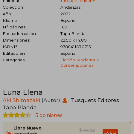
Editorial
Tusquets Editores
Colección
Andanzas
Año
2022
Idioma
Español
N° páginas
160
Encuadernación
Tapa Blanda
Dimensiones
22.50 x 14.80
ISBN13
9788411070713
Editado en
España
Categorías
Ficción Moderna Y
Contemporánea
Luna Llena
Aki Shimazaki
(Autor)
·
Tusquets Editores
·
Tapa Blanda
3 opiniones
Libro Nuevo
$ 44.92
-45%