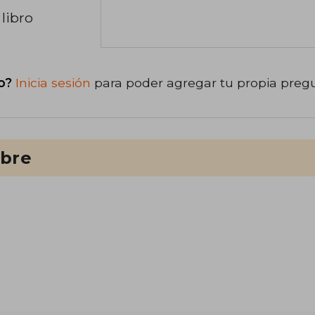
libro
o?
Inicia sesión
para poder agregar tu propia preg
ibre