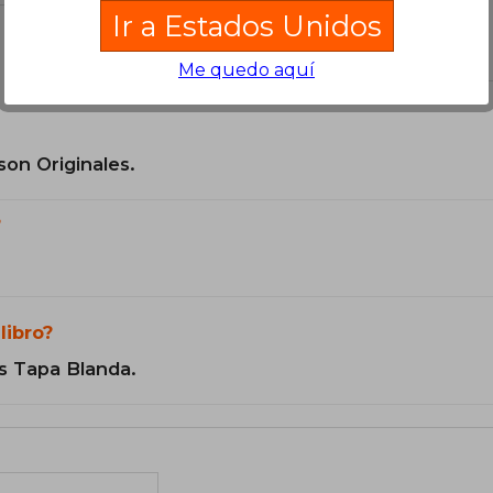
Ir a Estados Unidos
el libro
Me quedo aquí
son Originales.
?
libro?
s Tapa Blanda.