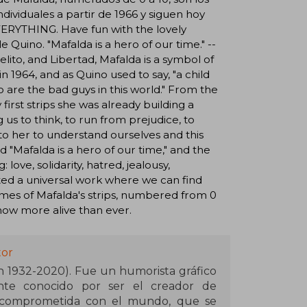
ividuales a partir de 1966 y siguen hoy
YTHING. Have fun with the lovely
Quino. "Mafalda is a hero of our time." --
lito, and Libertad, Mafalda is a symbol of
 in 1964, and as Quino used to say, "a child
 are the bad guys in this world." From the
first strips she was already building a
 us to think, to run from prejudice, to
o her to understand ourselves and this
id "Mafalda is a hero of our time," and the
ove, solidarity, hatred, jealousy,
ated a universal work where we can find
lumes of Mafalda's strips, numbered from 0
, now more alive than ever.
tor
 1932-2020). Fue un humorista gráfico
ente conocido por ser el creador de
e y comprometida con el mundo, que se