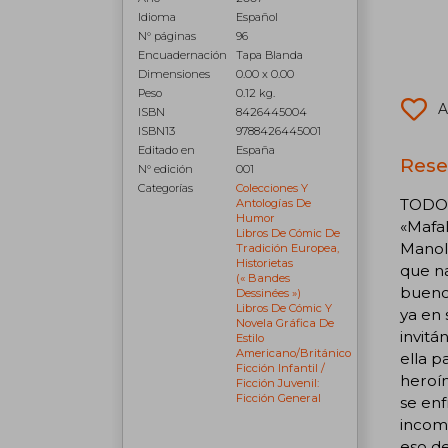
Idioma
Español
N° páginas
96
Encuadernación
Tapa Blanda
Dimensiones
0.00 x 0.00
Peso
0.12 kg.
A
ISBN
8426445004
ISBN13
9788426445001
Editado en
España
Rese
N° edición
001
Categorías
Colecciones Y
TODO 
Antologías De
Humor
«Mafal
Libros De Cómic De
Manoli
Tradición Europea,
Historietas
que na
(« Bandes
buenos
Dessinées »)
Libros De Cómic Y
ya en 
Novela Gráfica De
invitá
Estilo
Americano/británico
ella p
Ficción Infantil /
heroín
Ficción Juvenil:
Ficción General
se enf
incomp
eso de