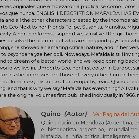
nes originales que empezaron a publicarse como libros ind
ivos que nunca. ENGLISH DESCRIPTION MAFALDA HAS EVER
a and all the other characters created by the incomparable 
o Eco Next to her friends Felipe, Susanita, Manolito, Migue
ciety. A non-conformist, supportive, sensitive little girl born
ries to solve the dilemma of who are the good guys and who
ing, she showed an amazing critical nature, and in her very 
to psychoanalyze her doll. Nowadays, Mafalda is still inviting
and to dream of a better world, and we keep coming back t
world we live in. Umberto Eco, her first editor in Europe, sa
topics she addresses are those of every other human being: l
ship, loneliness, misconception, empathy, fear... Quino cre
ng, and that is why we say "Mafalda has everything." All vo
 are the original volumes first published individually in 1966
Quino
(Autor)
Ver Página del Au
Quino nació en Mendoza (Argentina, en
e historietista argentino, mundialm
Mafalda, la niña crítica, inteligent