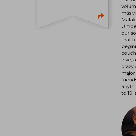
volúme
más v
Mafald
Umbert
our so
that t
beginn
couch 
love, 
crazy 
major 
friend
anythi
to 10,