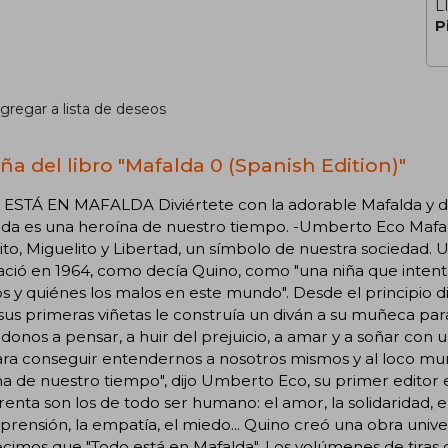
L
P
gregar a lista de deseos
ña del libro "Mafalda 0 (Spanish Edition)"
ESTÁ EN MAFALDA Diviértete con la adorable Mafalda y de
da es una heroína de nuestro tiempo. -Umberto Eco Mafalda
to, Miguelito y Libertad, un símbolo de nuestra sociedad. Un
ció en 1964, como decía Quino, como "una niña que intenta
 y quiénes los malos en este mundo". Desde el principio dio
sus primeras viñetas le construía un diván a su muñeca par
ndonos a pensar, a huir del prejuicio, a amar y a soñar co
ara conseguir entendernos a nosotros mismos y al loco mu
a de nuestro tiempo", dijo Umberto Eco, su primer editor 
renta son los de todo ser humano: el amor, la solidaridad, el o
rensión, la empatía, el miedo... Quino creó una obra unive
cimos que "Todo está en Mafalda". Los volúmenes de tiras 