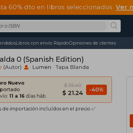
ta 60% dto en libros seleccionados
Ver 
endidos
Libros con envío Rápido
Opiniones de clientes
alda 0 (Spanish Edition)
o
(Autor)
·
Lumen
· Tapa Blanda
bro Nuevo
$ 35.40
-40%
portado
$ 21.24
vío:
11 a 16
días háb.
s de importación incluídos en el precio ✅