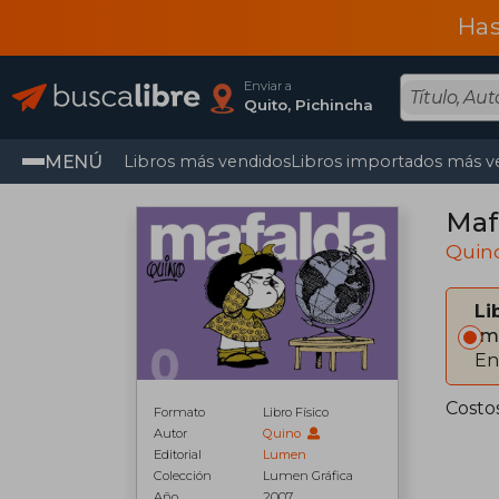
Has
Enviar a
Quito, Pichincha
MENÚ
Libros más vendidos
Libros importados más v
Maf
Quin
Li
Im
En
Costo
Formato
Libro Físico
Autor
Quino
Editorial
Lumen
Colección
Lumen Gráfica
Año
2007