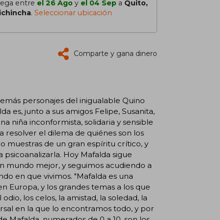
lega entre
el 26 Ago
y
el 04 Sep
a
Quito,
ichincha
.
Seleccionar ubicación
Comparte y gana dinero
más personajes del inigualable Quino
 es, junto a sus amigos Felipe, Susanita,
a niña inconformista, solidaria y sensible
 resolver el dilema de quiénes son los
 muestras de un gran espíritu crítico, y
a psicoanalizarla. Hoy Mafalda sigue
n un mundo mejor, y seguimos acudiendo a
ndo en que vivimos. "Mafalda es una
en Europa, y los grandes temas a los que
dio, los celos, la amistad, la soledad, la
rsal en la que lo encontramos todo, y por
de Mafalda, numerados de 0 a 10, son los