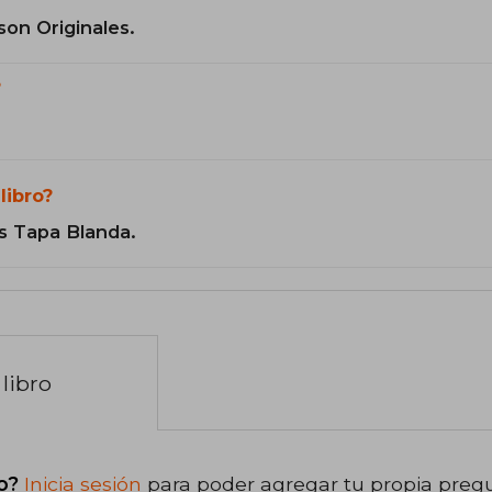
son Originales.
?
libro?
s Tapa Blanda.
libro
o?
Inicia sesión
para poder agregar tu propia preg