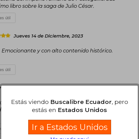
mo libro sobre la saga de Julio César.
es útil
Jueves 14 de Diciembre, 2023
r. Emocionante y con alto contenido histórico.
es útil
Enero, 2024
Estás viendo
Buscalibre Ecuador
, pero
ma soy yo, buena obra y excelente trabajo de
estás en
Estados Unidos
der político y militar que dejó un gran huella en
Ir a Estados Unidos
s útil