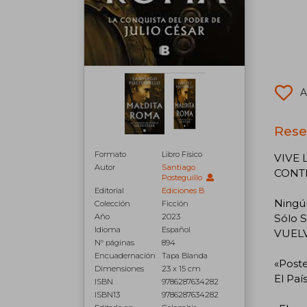
A
Rese
Formato
Libro Físico
VIVE 
Autor
Santiago
CONTI
Posteguillo
Editorial
Ediciones B
Ningún
Colección
Ficción
Año
2023
Sólo S
Idioma
Español
VUELV
N° páginas
894
Encuadernación
Tapa Blanda
«Poste
Dimensiones
23 x 15 cm
El Paí
ISBN
9786287634282
ISBN13
9786287634282