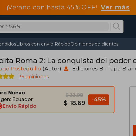
¡Verano con hasta 45% OFF!
Ver más
endidos
Libros con envío Rápido
Opiniones de clientes
dita Roma 2: La conquista del poder d
ago Posteguillo
(Autor)
·
Ediciones B
· Tapa Blan
35 opiniones
bro Nuevo
$ 33.98
-45%
igen: Ecuador
$ 18.69
Envío Rápido