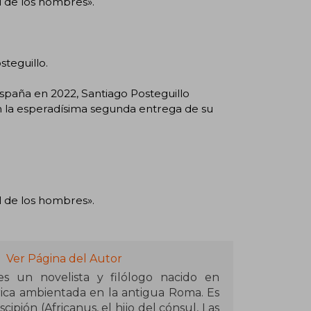
l de los hombres».
teguillo.
spaña en 2022, Santiago Posteguillo
 en la esperadísima segunda entrega de su
l de los hombres».
Ver Página del Autor
es un novelista y filólogo nacido en
órica ambientada en la antigua Roma. Es
cipión (Africanus, el hijo del cónsul, Las