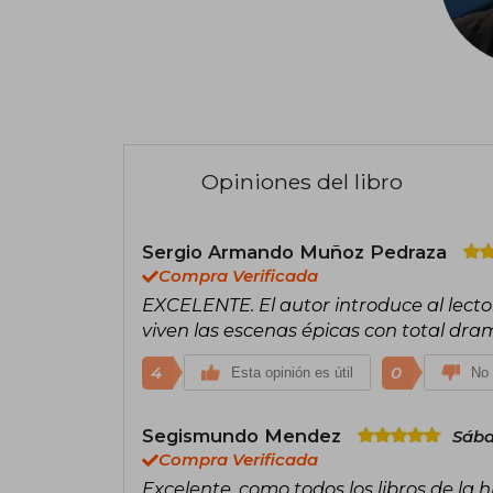
Opiniones del libro
Sergio Armando Muñoz Pedraza
Compra Verificada
EXCELENTE. El autor introduce al lecto
viven las escenas épicas con total d
4
0
Esta opinión es útil
No 
Segismundo Mendez
Sába
Compra Verificada
Excelente, como todos los libros de la 