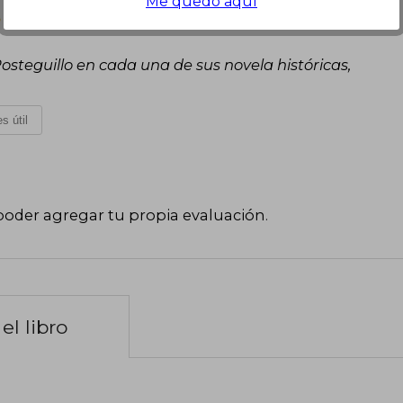
Me quedo aquí
Miércoles 06 de Diciembre, 2023
steguillo en cada una de sus novela históricas,
s útil
poder agregar tu propia evaluación
.
el libro