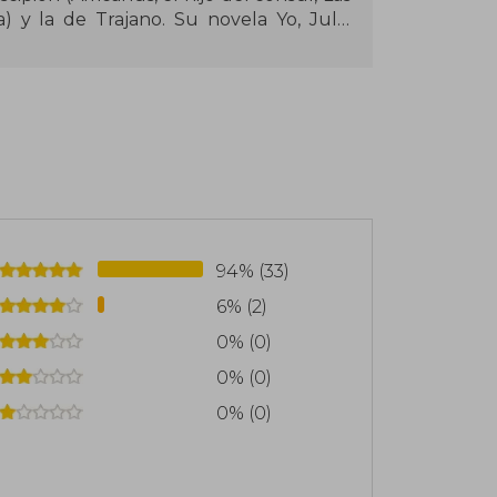
) y la de Trajano. Su novela Yo, Julia
solidando su prestigio como uno de los
en español. Además de su labor literaria,
 y literatura inglesa y ha publicado
94% (33)
6% (2)
0% (0)
0% (0)
0% (0)