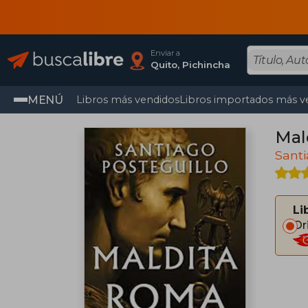
Enviar a
Quito, Pichincha
MENÚ
Libros más vendidos
Libros importados más v
Mal
Santi
Li
Or