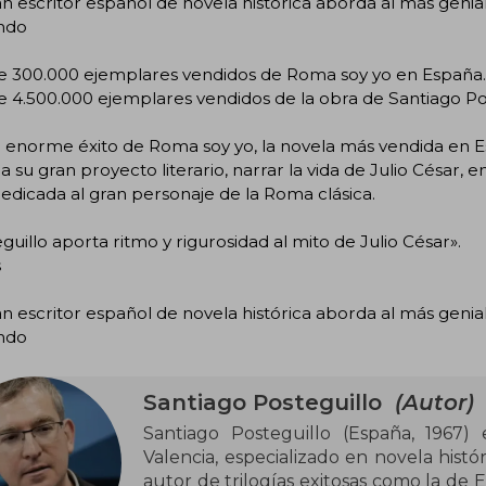
an escritor español de novela histórica aborda al más genia
ndo
e 300.000 ejemplares vendidos de Roma soy yo en España.
 4.500.000 ejemplares vendidos de la obra de Santiago Pos
l enorme éxito de Roma soy yo, la novela más vendida en E
 su gran proyecto literario, narrar la vida de Julio César,
edicada al gran personaje de la Roma clásica.
guillo aporta ritmo y rigurosidad al mito de Julio César».
s
an escritor español de novela histórica aborda al más genia
ndo
Santiago Posteguillo
(Autor)
Santiago Posteguillo (España, 1967) 
Valencia, especializado en novela hist
autor de trilogías exitosas como la de Es