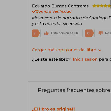
Eduardo Burgos Contreras
Compra Verificada
Me encanta la narrativa de Santiago Po
y esta no es la excepción
1
0
Esta opinión es útil
No e
Cargar más opiniones del libro
¿Leíste este libro?
Inicia sesión
para 
Preguntas frecuentes sobre 
¿El libro es original?