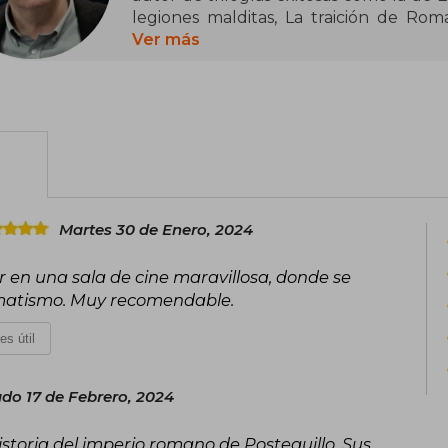
legiones malditas, La traición de Roma
obtuvo el Premio Planeta en 2018, con
Ver más
principales autores de novela histórica 
es profesor universitario de lengua
numerosos ensayos académicos.
Martes 30 de Enero, 2024
r en una sala de cine maravillosa, donde se
ramatismo. Muy recomendable.
es útil
do 17 de Febrero, 2024
historia del imperio romano de Posteguillo. Sus