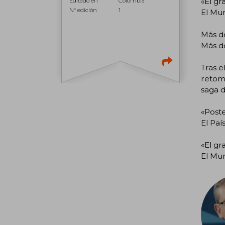
«El gr
Editado en
Colombia
N° edición
1
El Mu
Más d
Más de
Tras e
retoma
saga d
«Poste
El Paí
«El gr
El Mu