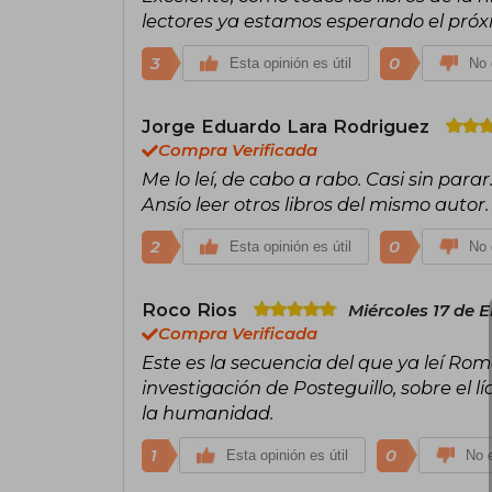
lectores ya estamos esperando el próxi
3
0
Esta opinión es útil
No 
Jorge Eduardo Lara Rodriguez
Compra Verificada
Me lo leí, de cabo a rabo. Casi sin para
Ansío leer otros libros del mismo autor.
2
0
Esta opinión es útil
No 
Roco Rios
Miércoles 17 de 
Compra Verificada
Este es la secuencia del que ya leí Ro
investigación de Posteguillo, sobre el lí
la humanidad.
1
0
Esta opinión es útil
No e