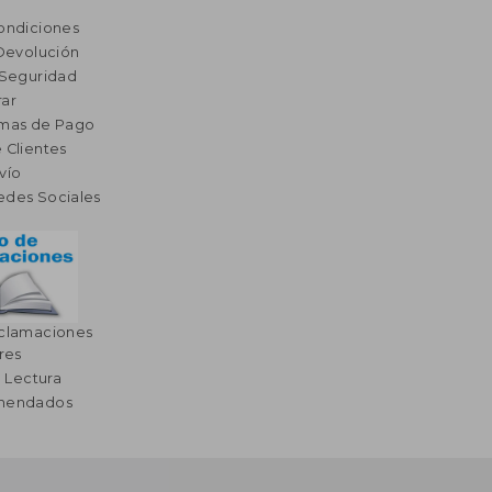
ondiciones
 Devolución
 Seguridad
ar
rmas de Pago
 Clientes
vío
edes Sociales
eclamaciones
res
a Lectura
omendados