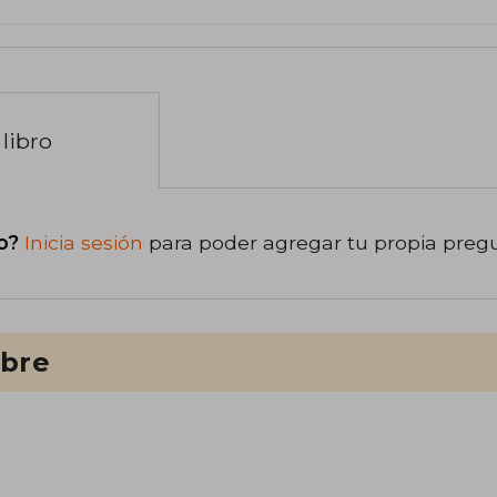
libro
o?
Inicia sesión
para poder agregar tu propia preg
ibre