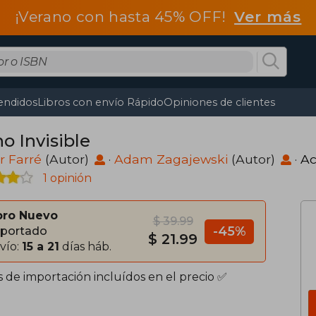
¡Verano con hasta 45% OFF!
Ver más
endidos
Libros con envío Rápido
Opiniones de clientes
o Invisible
r Farré
(Autor)
·
Adam Zagajewski
(Autor)
·
Ac
1 opinión
bro Nuevo
$ 39.99
-45%
portado
$ 21.99
vío:
15 a 21
días háb.
s de importación incluídos en el precio ✅