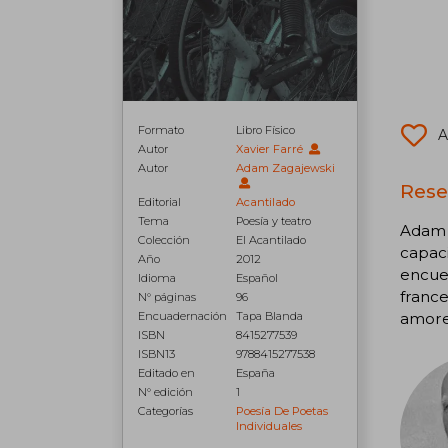
Formato
Libro Físico
A
Autor
Xavier Farré
Autor
Adam Zagajewski
Rese
Editorial
Acantilado
Tema
Poesía y teatro
Adam Z
Colección
El Acantilado
capaci
Año
2012
encuen
Idioma
Español
france
N° páginas
96
amores
Encuadernación
Tapa Blanda
ISBN
8415277539
ISBN13
9788415277538
Editado en
España
N° edición
1
Categorías
Poesía De Poetas
Individuales