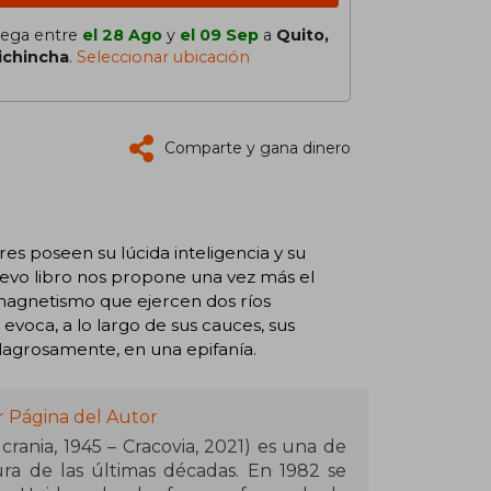
lega entre
el 28 Ago
y
el 09 Sep
a
Quito,
ichincha
.
Seleccionar ubicación
Comparte y gana dinero
s poseen su lúcida inteligencia y su
uevo libro nos propone una vez más el
l magnetismo que ejercen dos ríos
 evoca, a lo largo de sus cauces, sus
milagrosamente, en una epifanía.
r Página del Autor
ania, 1945 – Cracovia, 2021) es una de
ura de las últimas décadas. En 1982 se