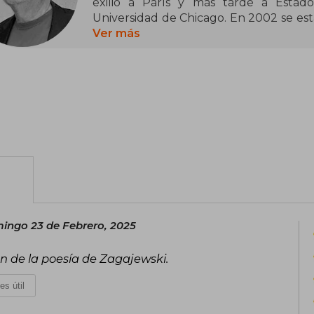
exilió a París y más tarde a Estad
Universidad de Chicago. En 2002 se esta
de su vida. Fue galardonado con el
Ver más
Premio Europeo de Poesía 2010 y el Pre
2017. Acantilado ha publicado sus lib
Deseo (2005), Antenas (2007), Mano 
Verdadera vida (2023); así como los en
ciudades (2006), Solidaridad y soledad 
exageración (2019).
ingo 23 de Febrero, 2025
 de la poesía de Zagajewski.
es útil