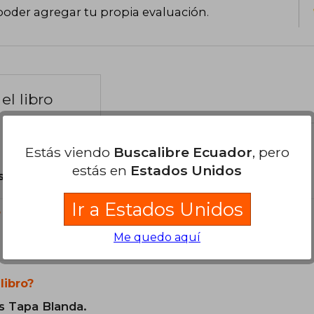
poder agregar tu propia evaluación
.
el libro
Estás viendo
Buscalibre Ecuador
, pero
estás en
Estados Unidos
son Originales.
Ir a Estados Unidos
?
Me quedo aquí
libro?
s Tapa Blanda.