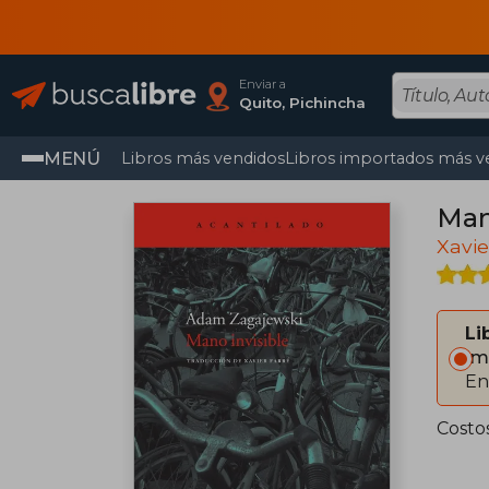
Enviar a
Quito, Pichincha
MENÚ
Libros más vendidos
Libros importados más v
Man
Xavie
Li
Im
En
Costo