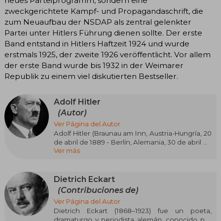
neues Parteiprogramm, sondern eine
zweckgerichtete Kampf- und Propagandaschrift, die
zum Neuaufbau der NSDAP als zentral gelenkter
Partei unter Hitlers Führung dienen sollte. Der erste
Band entstand in Hitlers Haftzeit 1924 und wurde
erstmals 1925, der zweite 1926 veröffentlicht. Vor allem
der erste Band wurde bis 1932 in der Weimarer
Republik zu einem viel diskutierten Bestseller.
Adolf Hitler
(Autor)
Ver Página del Autor
Adolf Hitler (Braunau am Inn, Austria-Hungría, 20
de abril de 1889 - Berlín, Alemania, 30 de abril de
Ver más
1945) fue el líder del movimiento nazi y acabó
convirtiéndose en el dictador de Alemania.
Ganó poder y popularidad durante los años de
la Gran Depresión gracias a su oratoria
Dietrich Eckart
propagandística hasta erigirse como máximo
(Contribuciones de)
responsable político durante el Tercer Reich.
Ver Página del Autor
Dietrich Eckart (1868–1923) fue un poeta,
Las ansias expansionistas del Führer fueron la
dramaturgo y periodista alemán, conocido por