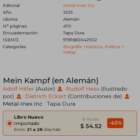
Editorial
Metal-Inex Inc
Año
2015
Idioma
Alemán
N° páginas
470
Encuadernación
Tapa Dura
ISBN13
9781682042502
Categorías
Biografía: Histórica, Política Y
Militar
Mein Kampf (en Alemán)
Adolf Hitler
(Autor)
·
Rudolf Hess
(Ilustrado
por)
·
Dietrich Eckart
(Contribuciones de)
·
Metal-Inex Inc
· Tapa Dura
Libro Nuevo
$ 90.86
-40%
Importado
$ 54.52
Envío:
21 a 28
días háb.