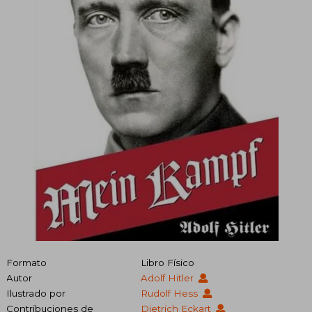
Formato
Libro Físico
Autor
Adolf Hitler
Ilustrado por
Rudolf Hess
Contribuciones de
Dietrich Eckart