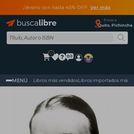
¡Verano con hasta 45% OFF!
Ver más
Enviar a
Quito, Pichincha
0
MENÚ
Libros más vendidos
Libros importados más v