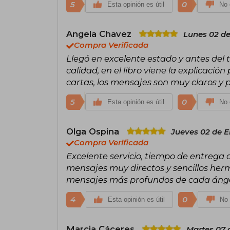
5
0
Esta opinión es útil
No 
Angela Chavez
Lunes 02 de
Compra Verificada
Llegó en excelente estado y antes del 
calidad, en el libro viene la explicación
cartas, los mensajes son muy claros y 
5
0
Esta opinión es útil
No 
Olga Ospina
Jueves 02 de E
Compra Verificada
Excelente servicio, tiempo de entrega
mensajes muy directos y sencillos her
mensajes más profundos de cada ángel
4
0
Esta opinión es útil
No 
Marcia Cáceres
Martes 07 