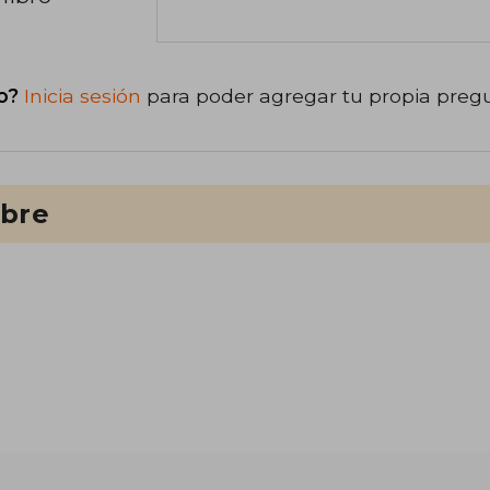
o?
Inicia sesión
para poder agregar tu propia preg
ibre