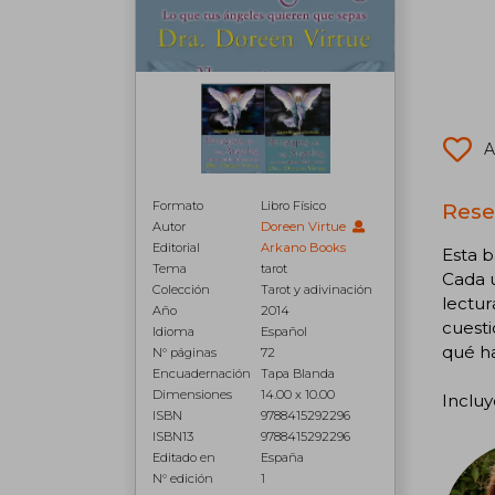
A
Rese
Formato
Libro Físico
Autor
Doreen Virtue
Editorial
Arkano Books
Esta b
Tema
tarot
Cada u
Colección
Tarot y adivinación
lectur
Año
2014
cuesti
Idioma
Español
qué ha
N° páginas
72
Encuadernación
Tapa Blanda
Dimensiones
14.00 x 10.00
Incluy
ISBN
9788415292296
ISBN13
9788415292296
Editado en
España
N° edición
1