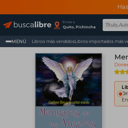
Has
Enviar a
Quito, Pichincha
MENÚ
Libros más vendidos
Libros importados más v
Men
Doree
Li
Or
En