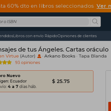
ta 60% dto en libros seleccionados
Ver 
endidos
Libros con envío Rápido
Opiniones de clientes
sajes de tus Ángeles. Cartas oráculo
n Virtue
(Autor)
·
Arkano Books
· Tapa Blanda
93 opiniones
bro Nuevo
$ 25.75
igen: Ecuador
vío:
4 a 7
días háb.