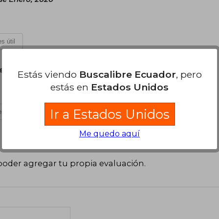
s útil
e Octubre, 2019
Estás viendo
Buscalibre Ecuador
, pero
estás en
Estados Unidos
Ir a Estados Unidos
s útil
Me quedo aquí
poder agregar tu propia evaluación
.