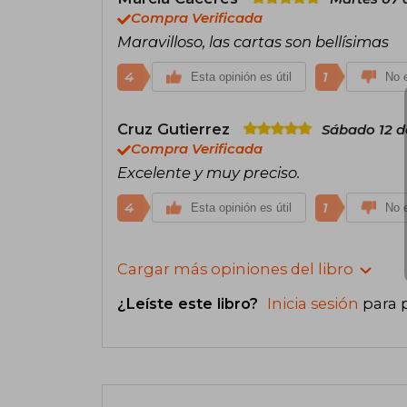
Compra Verificada
Maravilloso, las cartas son bellísimas
4
1
Esta opinión es útil
No e
Cruz Gutierrez
Sábado 12 d
Compra Verificada
Excelente y muy preciso.
4
1
Esta opinión es útil
No e
Cargar más opiniones del libro
¿Leíste este libro?
Inicia sesión
para 