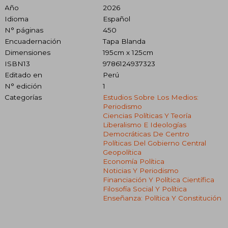
Año
2026
Idioma
Español
N° páginas
450
Encuadernación
Tapa Blanda
Dimensiones
195cm x 125cm
ISBN13
9786124937323
Editado en
Perú
N° edición
1
Categorías
Estudios Sobre Los Medios:
Periodismo
Ciencias Políticas Y Teoría
Liberalismo E Ideologías
Democráticas De Centro
Políticas Del Gobierno Central
Geopolítica
Economía Política
Noticias Y Periodismo
Financiación Y Política Científica
Filosofía Social Y Política
Enseñanza: Política Y Constitución