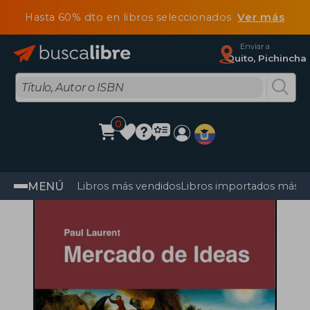
Hasta 60% dto en libros seleccionados
Ver más
Enviar a
Quito, Pichincha
0
MENÚ
Libros más vendidos
Libros importados más v