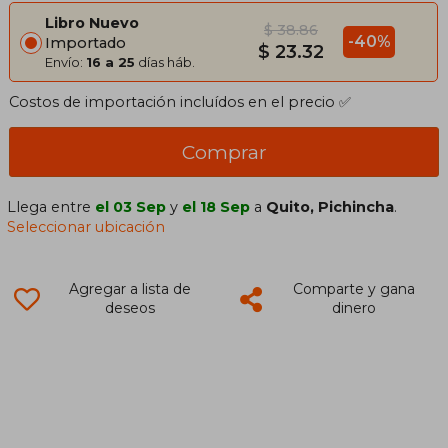
Libro Nuevo
$ 38.86
-40%
Importado
$ 23.32
Envío:
16 a 25
días háb.
Costos de importación incluídos en el precio ✅
Comprar
Llega entre
el 03 Sep
y
el 18 Sep
a
Quito, Pichincha
.
Seleccionar ubicación
Agregar a lista de
Comparte y gana
deseos
dinero