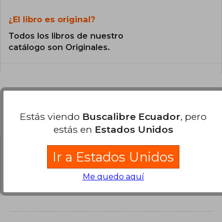
¿El libro es original?
Todos los libros de nuestro
catálogo son Originales.
Preguntas y respuestas sobre el libro
Estás viendo
Buscalibre Ecuador
, pero
estás en
Estados Unidos
Ir a Estados Unidos
¿Tienes una pregunta sobre el libro?
Inicia
sesión
para poder agregar tu propia pregunta.
Me quedo aquí