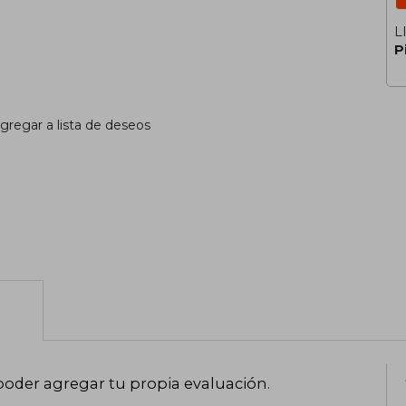
L
P
gregar a lista de deseos
poder agregar tu propia evaluación
.