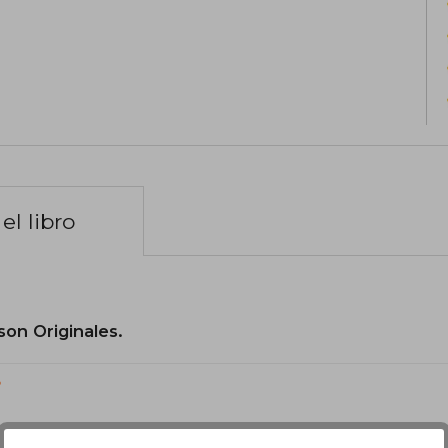
el libro
son Originales.
?