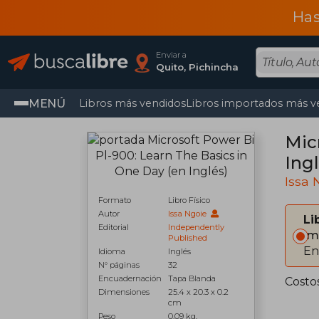
Has
Enviar a
Quito, Pichincha
MENÚ
Libros más vendidos
Libros importados más v
Mic
Ingl
Issa 
Formato
Libro Físico
Autor
Issa Ngoie
Li
Editorial
Independently
Im
Published
En
Idioma
Inglés
N° páginas
32
Encuadernación
Tapa Blanda
Costo
Dimensiones
25.4 x 20.3 x 0.2
cm
Peso
0.09 kg.