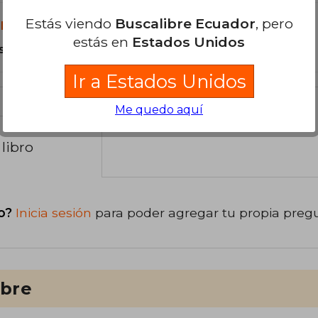
Estás viendo
Buscalibre Ecuador
, pero
libro?
estás en
Estados Unidos
s Tapa Blanda.
Ir a Estados Unidos
Me quedo aquí
libro
o?
Inicia sesión
para poder agregar tu propia preg
ibre