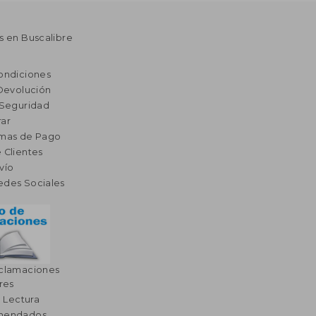
s en Buscalibre
ondiciones
 Devolución
 Seguridad
ar
rmas de Pago
 Clientes
vío
edes Sociales
eclamaciones
res
a Lectura
omendados