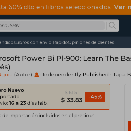
ta 60% dto en libros seleccionados
Ver 
endidos
Libros con envío Rápido
Opiniones de clientes
rosoft Power Bi Pl-900: Learn The Ba
és)
Ngoie
(Autor)
·
Independently Published
· Tapa 
bro Nuevo
$ 61.51
-45%
portado
$ 33.83
vío:
16 a 23
días háb.
s de importación incluídos en el precio ✅